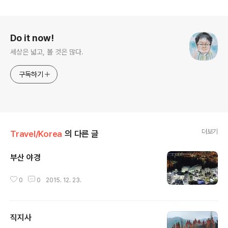
로그 정보
Do it now!
세상은 넓고, 볼 것은 많다.
구독하기
더보기
Travel/Korea
의 다른 글
부산 야경
글 내용
0
0
2015. 12. 23.
직지사
글 내용