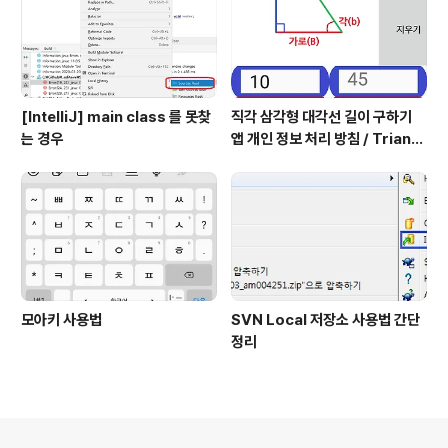
[IntelliJ] main class 를 못찾
직각 삼각형 대각선 길이 구하기
는 경우
앱 개인 정보 처리 방침 / Triangl
e Application Privacy Poli
cy
모아키 사용법
SVN Local 저장소 사용법 간단
정리
의안내