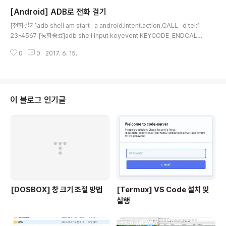
[Android] ADB로 전화 걸기
글 내용
[전화걸기]adb shell am start -a android.intent.action.CALL -d tel:1
23-4567 [통화종료]adb shell input keyevent KEYCODE_ENDCALL
oradb shell input keyevent 6 [전화수신]adb shell input keyevent 5
0
0
2017. 6. 15.
[5초간 대기 - DOS command]timeout /t 5 [ 전화를 걸고 10초 뒤에 종료
하는 스크립트 ]adb shell am start -a android.intent.action.CALL -d t
el:123-4567timeout /t 10adb shell input keyevent KEYCODE_END
CALL [ 자료출처 ]https://stackoverflow.com/quest..
이 블로그 인기글
[DOSBOX] 창 크기 조절 방법
[Termux] VS Code 설치 및
실행