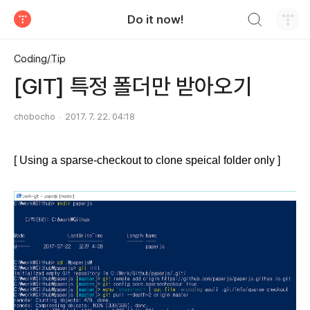
검색하기
Do it now!
티스토리
Coding/Tip
[GIT] 특정 폴더만 받아오기
chobocho
2017. 7. 22. 04:18
[ Using a sparse-checkout to clone speical folder only ]