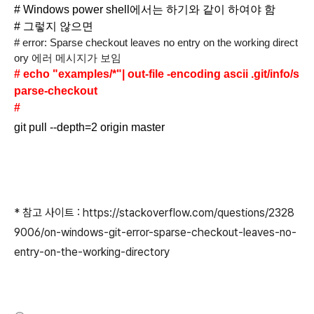
# Windows power shell에서는 하기와 같이 하여야 함
# 그렇지 않으면
# error: Sparse checkout leaves no entry on the working direct
ory 에러 메시지가 보임
# echo "examples/*"| out-file -encoding ascii .git/info/s
parse-checkout
#
git pull --depth=2 origin master
* 참고 사이트 : https://stackoverflow.com/questions/2328
9006/on-windows-git-error-sparse-checkout-leaves-no-
entry-on-the-working-directory
(새창열림)