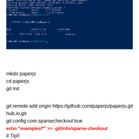
mkdir paperjs
cd paperjs
git init
git remote add origin https://github.com/paperjs/paperjs.git
hub.io.git
git config core.sparsecheckout true
echo "examples/*" >> .git/info/sparse-checkout
# Tip!!