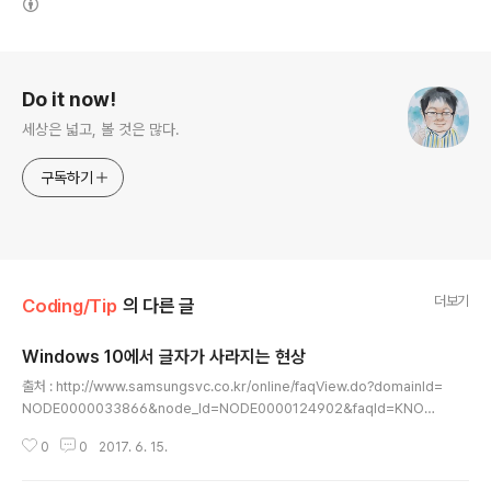
로그 정보
Do it now!
세상은 넓고, 볼 것은 많다.
구독하기
더보기
Coding/Tip
의 다른 글
Windows 10에서 글자가 사라지는 현상
글 내용
출처 : http://www.samsungsvc.co.kr/online/faqView.do?domainId=
NODE0000033866&node_Id=NODE0000124902&faqId=KNOW
0000035916&pageNo=1 시작 -> 프로그램 추가/제거 -> NSD 5.0 제거
0
0
2017. 6. 15.