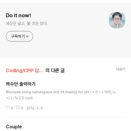
로그 정보
Do it now!
세상은 넓고, 볼 것은 많다.
구독하기
더보기
Coding/CPP 삽질기
의 다른 글
짝수만 출력하기
글 내용
#include using namespace std; int main(){ for (int i = 0; i < 100; i+
+) { i % 2 || cout
0
0
2016. 3. 3.
Couple
글 내용