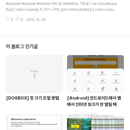
#include #include #define FALSE 0#define TRUE 1 int IsSheBeaut
iful() { return (rand() % 101 > 99); }int IsSheLikeMe() { return (rand
() % 51 > 49); } int MeetGirl(int count) { int amIcouple = FALSE; // pr
0
0
2015. 12. 23.
intf ("%d : I meet a girl!\n", count); if ( IsSheBeautiful() && IsSheLik
eMe() ) { amIcouple = TRUE; } return amIcouple;} int Process() { in
t amIcouple = FALSE; int count = 0; while ( amIcouple ==..
이 블로그 인기글
[DOSBOX] 창 크기 조절 방법
[Android] 안드로이드에서 앱
에서 인터넷 링크가 안 열릴 때