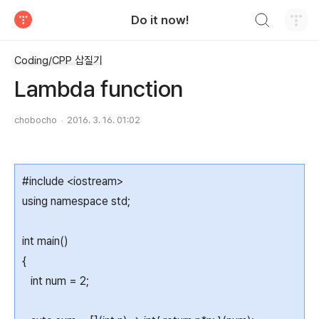
검색하기
Do it now!
티스토리
Coding/CPP 삽질기
Lambda function
chobocho
2016. 3. 16. 01:02
#include <iostream>
using namespace std;
int main()
{
int num = 2;