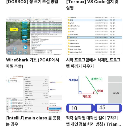
[DOSBOX] 창 크기 조절 방법
[Termux] VS Code 설치 및
실행
WireShark 기초 (PCAP에서
시작 프로그램에서 삭제된 프로그
파일 추출)
램 찌꺼기 지우기
[IntelliJ] main class 를 못찾
직각 삼각형 대각선 길이 구하기
는 경우
앱 개인 정보 처리 방침 / Triangl