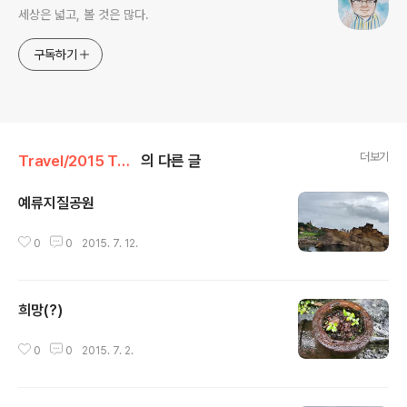
세상은 넓고, 볼 것은 많다.
구독하기
더보기
Travel/2015 Taiwan
의 다른 글
예류지질공원
글 내용
0
0
2015. 7. 12.
희망(?)
글 내용
0
0
2015. 7. 2.