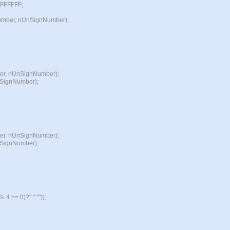
FFFFFF;
Number, nUnSignNumber);
ber, nUnSignNumber);
nSignNumber);
ber, nUnSignNumber);
nSignNumber);
4 == 0)?" ":""));