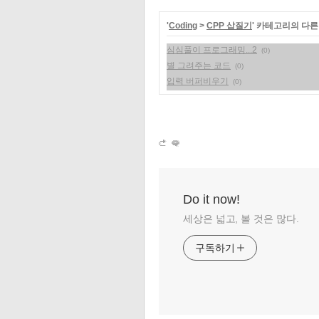
'
Coding
>
CPP 삽질기
' 카테고리의 다른
심심풀이 프로그래밍...2
(0)
별 그려주는 코드
(0)
입력 버퍼비우기
(0)
Do it now!
세상은 넓고, 볼 것은 많다.
구독하기