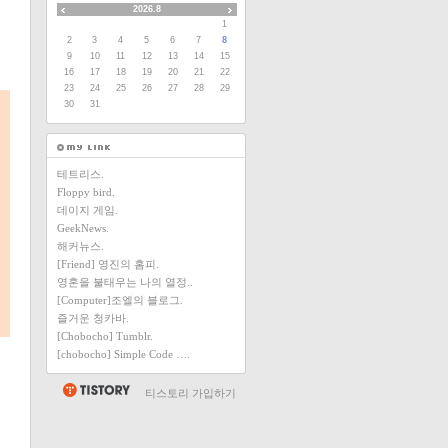
2026.8
1
2
3
4
5
6
7
8
9
10
11
12
13
14
15
16
17
18
19
20
21
22
23
24
25
26
27
28
29
30
31
테트리스.
Floppy bird.
데이지 게임.
GeekNews.
해커뉴스.
[Friend] 영진의 홈피.
영혼을 불태우는 나의 열정..
[Computer]조엘의 블로그.
즐거운 청카바.
[Chobocho] Tumblr.
[chobocho] Simple Code ….
티스토리 가입하기