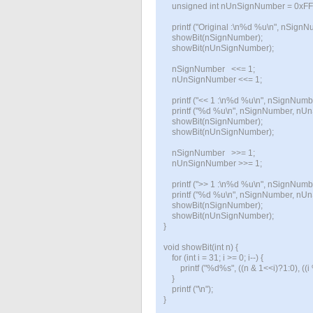
unsigned int nUnSignNumber = 0xFF
printf ("Original :\n%d %u\n", nSign
showBit(nSignNumber);
showBit(nUnSignNumber);
nSignNumber <<= 1;
nUnSignNumber <<= 1;
printf ("<< 1 :\n%d %u\n", nSignNum
printf ("%d %u\n", nSignNumber, nU
showBit(nSignNumber);
showBit(nUnSignNumber);
nSignNumber >>= 1;
nUnSignNumber >>= 1;
printf (">> 1 :\n%d %u\n", nSignNum
printf ("%d %u\n", nSignNumber, nU
showBit(nSignNumber);
showBit(nUnSignNumber);
}
void showBit(int n) {
for (int i = 31; i >= 0; i--) {
printf ("%d%s", ((n & 1<<i)?1:0), ((i % 
}
printf ("\n");
}