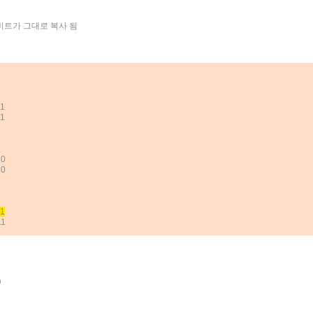
«
»
 비트가 그대로 복사 됨
11
11
10
10
11
11