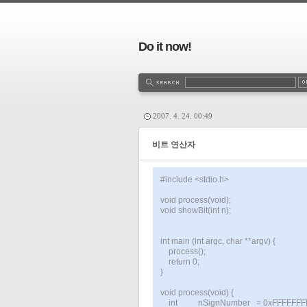
Do it now!
2007. 4. 24. 00:49
비트 연산자
#include <stdio.h>
void process(void);
void showBit(int n);
int main (int argc, char **argv) {
process();
return 0;
}
void process(void) {
int nSignNumber = 0xFFFFFFF