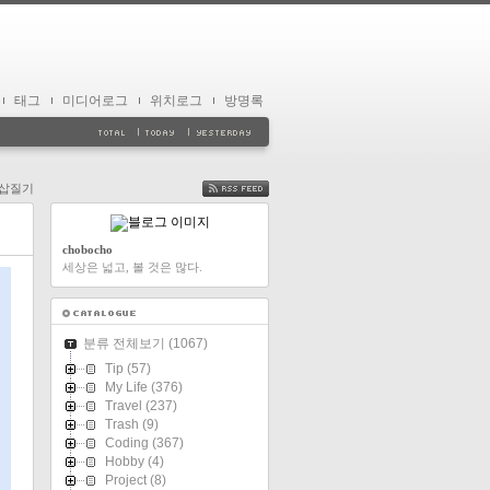
태그
미디어로그
위치로그
방명록
P 삽질기
FEED
chobocho
세상은 넓고, 볼 것은 많다.
분류 전체보기
(1067)
Tip
(57)
My Life
(376)
Travel
(237)
Trash
(9)
Coding
(367)
Hobby
(4)
Project
(8)