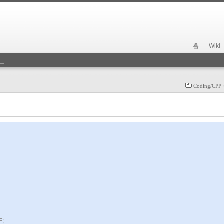
홈
Wiki
Coding/CP
F;