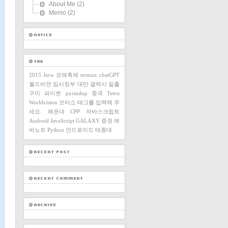
About Me
(2)
Memo
(2)
2015
Java
모래축제
termux
chatGPT
월드비전
임시정부
대만
갤럭시
일출
구미
파이썬
pyrmdup
중국
Tetris
Worldvision
모터쇼
태그를 입력해 주
세요.
해운대
CPP
자바스크립트
Android
JavaScript
GALAXY
중경
에
버노트
Python
안드로이드
태종대