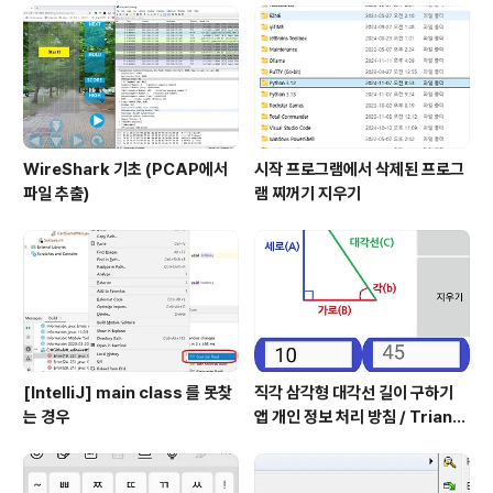
WireShark 기초 (PCAP에서
시작 프로그램에서 삭제된 프로그
파일 추출)
램 찌꺼기 지우기
[IntelliJ] main class 를 못찾
직각 삼각형 대각선 길이 구하기
는 경우
앱 개인 정보 처리 방침 / Triangl
e Application Privacy Poli
cy