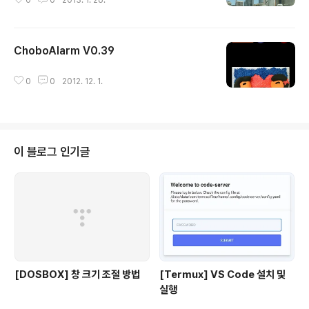
0
0
2013. 1. 26.
ChoboAlarm V0.39
글 내용
0
0
2012. 12. 1.
이 블로그 인기글
[DOSBOX] 창 크기 조절 방법
[Termux] VS Code 설치 및
실행