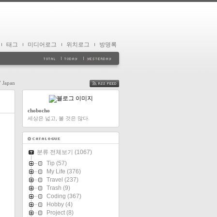
태그
미디어로그
위치로그
방명록
7 Japan
FEED
chobocho
세상은 넓고, 볼 것은 많다.
분류 전체보기
(1067)
Tip
(57)
My Life
(376)
Travel
(237)
Trash
(9)
Coding
(367)
Hobby
(4)
Project
(8)