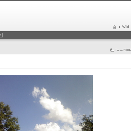
홈
Wiki
Travel/200