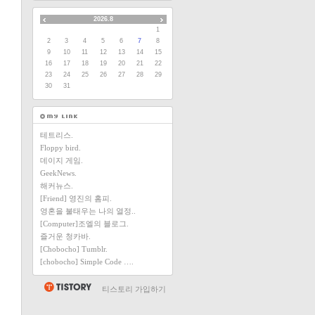
2026.8
1
2
3
4
5
6
7
8
9
10
11
12
13
14
15
16
17
18
19
20
21
22
23
24
25
26
27
28
29
30
31
테트리스.
Floppy bird.
데이지 게임.
GeekNews.
해커뉴스.
[Friend] 영진의 홈피.
영혼을 불태우는 나의 열정..
[Computer]조엘의 블로그.
즐거운 청카바.
[Chobocho] Tumblr.
[chobocho] Simple Code ….
티스토리 가입하기