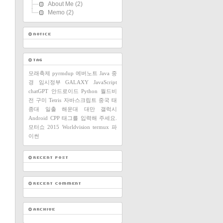
About Me
(2)
Memo
(2)
모래축제
pyrmdup
에버노트
Java
중
경
임시정부
GALAXY
JavaScript
chatGPT
안드로이드
Python
월드비
전
구미
Tetris
자바스크립트
중국
태
종대
일출
해운대
대만
갤럭시
Android
CPP
태그를 입력해 주세요.
모터쇼
2015
Worldvision
termux
파
이썬