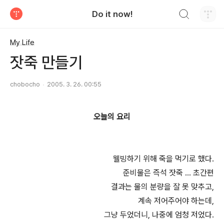
검색하기
Do it now!
티스토리
My Life
잣죽 만들기
chobocho
2005. 3. 26. 00:55
오늘의 요리
웰빙하기 위해 죽을 먹기로 했다.
준비물은 즉석 잣죽 ... 초간편
결과는 물의 분량을 잘 못 맞추고,
계속 저어주어야 하는데,
그냥 두었더니, 나중에 엄청 저었다.