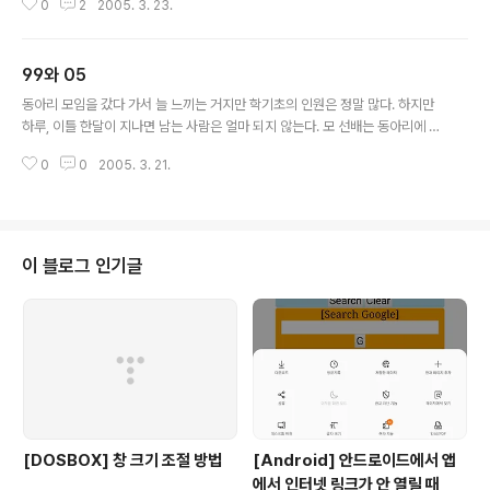
0
2
2005. 3. 23.
99와 05
글 내용
동아리 모임을 갔다 가서 늘 느끼는 거지만 학기초의 인원은 정말 많다. 하지만
하루, 이틀 한달이 지나면 남는 사람은 얼마 되지 않는다. 모 선배는 동아리에 2
학기까지 있는 사람 부터가 진짜라고 한다. 한명 두명 나오지 않은 이들을 볼 때
0
0
2005. 3. 21.
마나 가슴 한구 석이 허전하다. 결국 서로를 보아도 인사도 제대로 하지 않는 사
이가 되어 버린다. 다 내잘못이다... 오늘밤 하늘의 별 빛도 흐리다....
이 블로그 인기글
[DOSBOX] 창 크기 조절 방법
[Android] 안드로이드에서 앱
에서 인터넷 링크가 안 열릴 때