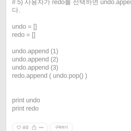
# 5) 사용자가 redo를 선택하면 undo.append
다.
undo = []
redo = []
undo.append (1)
undo.append (2)
undo.append (3)
redo.append ( undo.pop() )
print undo
print redo
공감
구독하기