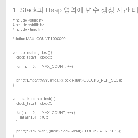
1. Stack과 Heap 영역에 변수 생성 시간
#include <stdio.h>

#include <stdlib.h>

#include <time.h>

#define MAX_COUNT 1000000

void do_nothing_test() {

    clock_t start = clock();

    for (int i = 0; i < MAX_COUNT; i++)

    ;

    printf("Empty: %f\n", ((float)(clock()-start)/CLOCKS_PER_SEC));

}

void stack_create_test() {

    clock_t start = clock();

    for (int i = 0; i < MAX_COUNT; i++) {

        int arr[10] = { 0, };

    }

    printf("Stack: %f\n", ((float)(clock()-start)/CLOCKS_PER_SEC));

}
