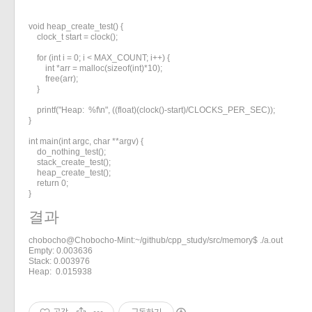
«
»
void heap_create_test() {

    clock_t start = clock();

    for (int i = 0; i < MAX_COUNT; i++) {

        int *arr = malloc(sizeof(int)*10);

        free(arr);

    }

    printf("Heap:  %f\n", ((float)(clock()-start)/CLOCKS_PER_SEC));

}

int main(int argc, char **argv) {

    do_nothing_test();

    stack_create_test();

    heap_create_test();

    return 0;

}
결과
chobocho@Chobocho-Mint:~/github/cpp_study/src/memory$ ./a.out

Empty: 0.003636

Stack: 0.003976

Heap:  0.015938