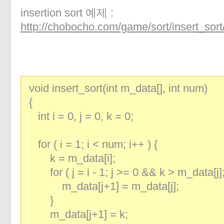
«
»
insertion sort 예제 :
http://chobocho.com/game/sort/insert_sort/
void insert_sort(int m_data[], int num)
{
int i = 0, j = 0, k = 0;
for ( i = 1; i < num; i++ ) {
k = m_data[i];
for ( j = i - 1; j >= 0 && k > m_data[j]; 
m_data[j+1] = m_data[j];
}
m_data[j+1] = k;