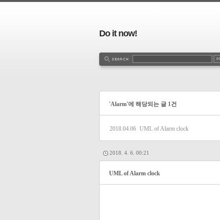
Do it now!
'Alarm'에 해당되는 글 1건
2018.04.06
UML of Alarm clock
2018. 4. 6. 00:21
UML of Alarm clock