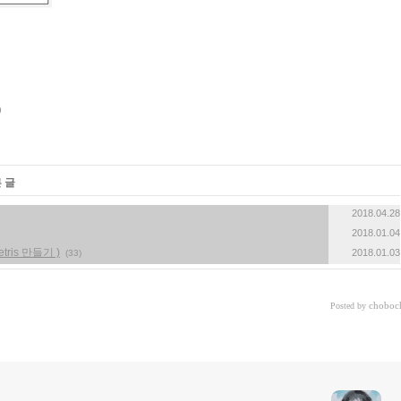
«
»
 글
2018.04.28
2018.01.04
ris 만들기 )
2018.01.03
(33)
choboc
Posted by