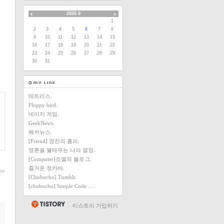
2026.8
1
2
3
4
5
6
7
8
9
10
11
12
13
14
15
16
17
18
19
20
21
22
23
24
25
26
27
28
29
30
31
테트리스.
Floppy bird.
데이지 게임.
GeekNews.
해커뉴스.
[Friend] 영진의 홈피.
영혼을 불태우는 나의 열정..
[Computer]조엘의 블로그.
즐거운 청카바.
ho
[Chobocho] Tumblr.
[chobocho] Simple Code ….
티스토리 가입하기