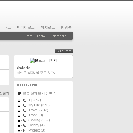
태그
미디어로그
위치로그
방명록
FEED
chobocho
세상은 넓고, 볼 것은 많다.
분류 전체보기
(1067)
a 삽질기
Tip
(57)
My Life
(376)
Travel
(237)
Trash
(9)
Coding
(367)
Hobby
(4)
Project
(8)