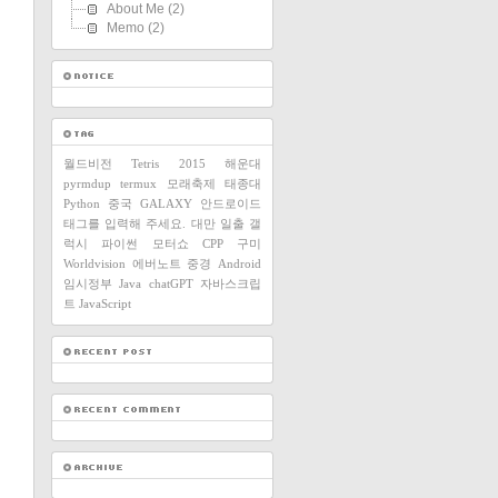
About Me
(2)
Memo
(2)
월드비전
Tetris
2015
해운대
pyrmdup
termux
모래축제
태종대
Python
중국
GALAXY
안드로이드
태그를 입력해 주세요.
대만
일출
갤
럭시
파이썬
모터쇼
CPP
구미
Worldvision
에버노트
중경
Android
임시정부
Java
chatGPT
자바스크립
트
JavaScript