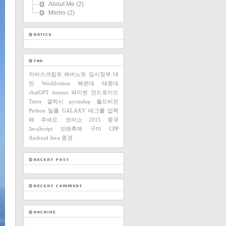
About Me
(2)
Memo
(2)
자바스크립트
에버노트
임시정부
대
만
Worldvision
해운대
태종대
chatGPT
termux
파이썬
안드로이드
Tetris
갤럭시
pyrmdup
월드비전
Python
일출
GALAXY
태그를 입력
해 주세요.
모터쇼
2015
중국
JavaScript
모래축제
구미
CPP
Android
Java
중경