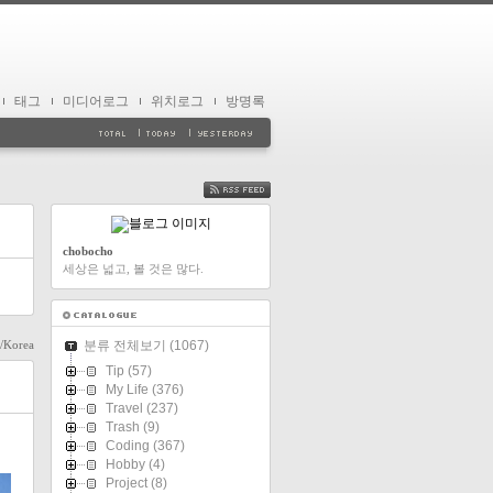
태그
미디어로그
위치로그
방명록
FEED
chobocho
세상은 넓고, 볼 것은 많다.
l/Korea
분류 전체보기
(1067)
Tip
(57)
My Life
(376)
Travel
(237)
Trash
(9)
Coding
(367)
Hobby
(4)
Project
(8)