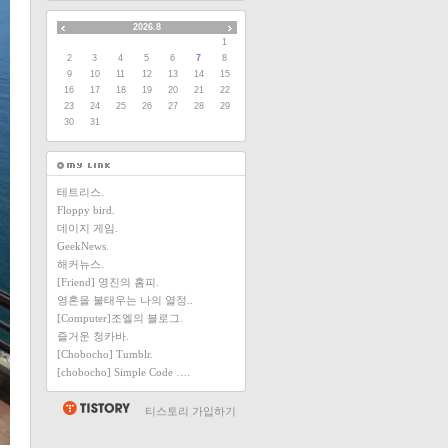
2026.8
1
2
3
4
5
6
7
8
9
10
11
12
13
14
15
16
17
18
19
20
21
22
23
24
25
26
27
28
29
30
31
테트리스.
Floppy bird.
데이지 게임.
GeekNews.
해커뉴스.
[Friend] 영진의 홈피.
영혼을 불태우는 나의 열정..
[Computer]조엘의 블로그.
즐거운 청카바.
[Chobocho] Tumblr.
[chobocho] Simple Code ….
티스토리 가입하기