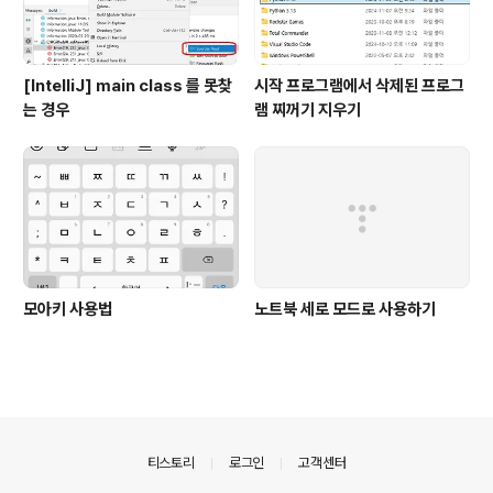
[IntelliJ] main class 를 못찾
시작 프로그램에서 삭제된 프로그
는 경우
램 찌꺼기 지우기
모아키 사용법
노트북 세로 모드로 사용하기
의안내
티스토리
로그인
고객센터