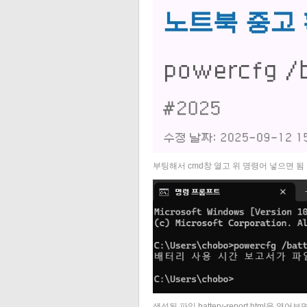
부팅해서 cmd창 열고 위 명령어 넣으면 됨
생성된 파일 battery-report.html을