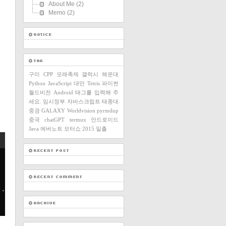
About Me
(2)
Memo
(2)
구미
CPP
모래축제
갤럭시
해운대
Python
JavaScript
대만
Tetris
파이썬
월드비전
Android
태그를 입력해 주
세요.
임시정부
자바스크립트
태종대
중경
GALAXY
Worldvision
pyrmdup
중국
chatGPT
termux
안드로이드
Java
에버노트
모터쇼
2015
일출