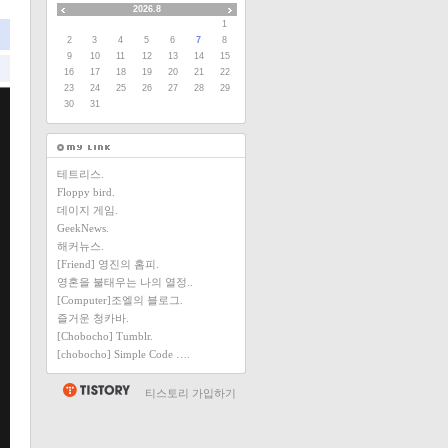
2026.8
1
2
3
4
5
6
7
8
9
10
11
12
13
14
15
16
17
18
19
20
21
22
23
24
25
26
27
28
29
30
31
테트리스.
Floppy bird.
데이지 게임.
GeekNews.
해커뉴스.
[Friend] 영진의 홈피.
영혼을 불태우는 나의 열정..
[Computer]조엘의 블로그.
즐거운 청카바.
[Chobocho] Tumblr.
[chobocho] Simple Code ….
티스토리 가입하기