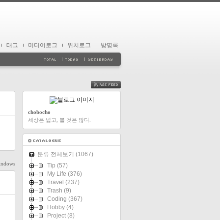
태그
미디어로그
위치로그
방명록
FEED
chobocho
세상은 넓고, 볼 것은 많다.
분류 전체보기
(1067)
indows
Tip
(57)
My Life
(376)
Travel
(237)
Trash
(9)
Coding
(367)
Hobby
(4)
Project
(8)