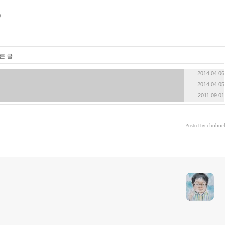
«
»
른 글
2014.04.06
2014.04.05
2011.09.01
choboc
Posted by