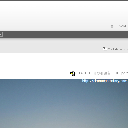
홈
Wiki
My Life/versi
20140101_태종대 일출_FHD.jpg.z