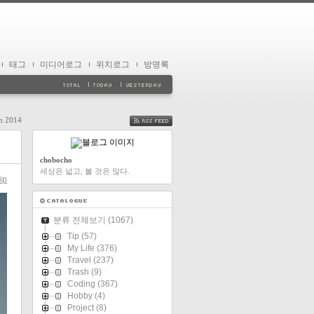
태그
미디어로그
위치로그
방명록
on 2014
FEED
chobocho
세상은 넓고, 볼 것은 많다.
ip
분류 전체보기
(1067)
Tip
(57)
My Life
(376)
Travel
(237)
Trash
(9)
Coding
(367)
Hobby
(4)
Project
(8)