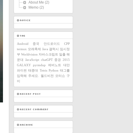
About Me
(2)
Memo
(2)
Android
중국
안드로이드
CPP
termux
모래축제
Java
갤럭시
임시정
부
Worldvision
자바스크립트
일출
해
운대
JavaScript
chatGPT
중경
2015
GALAXY
pyrmdup
에버노트
대만
파이썬
태종대
Tetris
Python
태그를
입력해 주세요.
월드비전
모터쇼
구
미