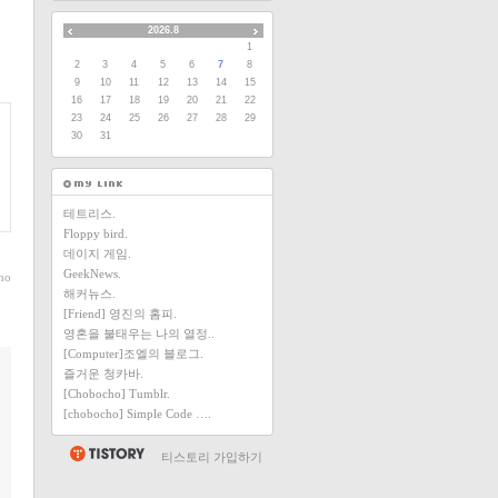
2026.8
1
2
3
4
5
6
7
8
9
10
11
12
13
14
15
16
17
18
19
20
21
22
23
24
25
26
27
28
29
30
31
테트리스.
Floppy bird.
데이지 게임.
GeekNews.
ho
해커뉴스.
[Friend] 영진의 홈피.
영혼을 불태우는 나의 열정..
[Computer]조엘의 블로그.
즐거운 청카바.
[Chobocho] Tumblr.
[chobocho] Simple Code ….
티스토리 가입하기