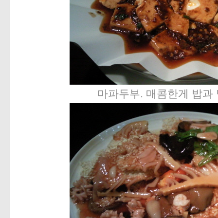
마파두부. 매콤한게 밥과 