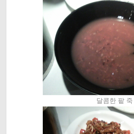
«
»
달콤한 팥 죽