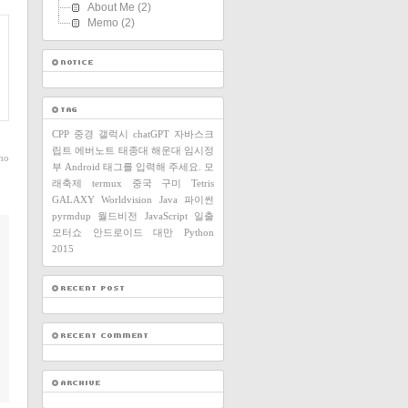
About Me
(2)
Memo
(2)
CPP
중경
갤럭시
chatGPT
자바스크
립트
에버노트
태종대
해운대
임시정
ho
부
Android
태그를 입력해 주세요.
모
래축제
termux
중국
구미
Tetris
GALAXY
Worldvision
Java
파이썬
pyrmdup
월드비전
JavaScript
일출
모터쇼
안드로이드
대만
Python
2015