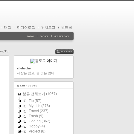
태그
미디어로그
위치로그
방명록
ng/Tip
FEED
chobocho
세상은 넓고, 볼 것은 많다.
분류 전체보기
(1067)
Tip
(57)
My Life
(376)
Travel
(237)
Trash
(9)
Coding
(367)
Hobby
(4)
Project
(8)