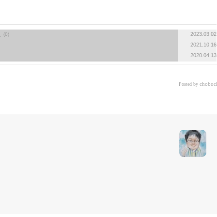
법
2023.03.02
(0)
2021.10.16
2020.04.13
choboc
Posted by