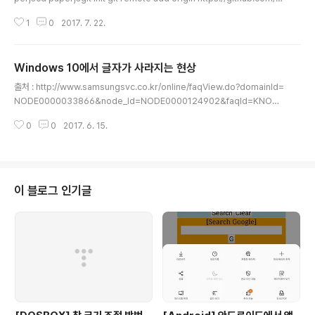
aperjs/paperjs.github.io.gitgit config core.sparsecheckout truee
1
0
2017. 7. 22.
cho "examples/*" >> .git/info/sparse-checkout# Tip!!# Windows
power shell에서는 하기와 같이 하여야 함# 그렇지 않으면# error: Spars
e checkout leaves no entry on the working directory 에러 메시지가
Windows 10에서 글자가 사라지는 현상
보임# echo "examples/*"| out-file..
글 내용
출처 : http://www.samsungsvc.co.kr/online/faqView.do?domainId=
NODE0000033866&node_Id=NODE0000124902&faqId=KNOW
0000035916&pageNo=1 시작 -> 프로그램 추가/제거 -> NSD 5.0 제거
0
0
2017. 6. 15.
이 블로그 인기글