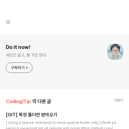
(새창열림)
로그 정보
Do it now!
세상은 넓고, 볼 것은 많다.
구독하기
더보기
Coding/Tip
의 다른 글
[GIT] 특정 폴더만 받아오기
글 내용
[ Using a sparse-checkout to clone speical folder only ] mkdir pa
perjscd paperjsgit init git remote add origin https://github.com/p