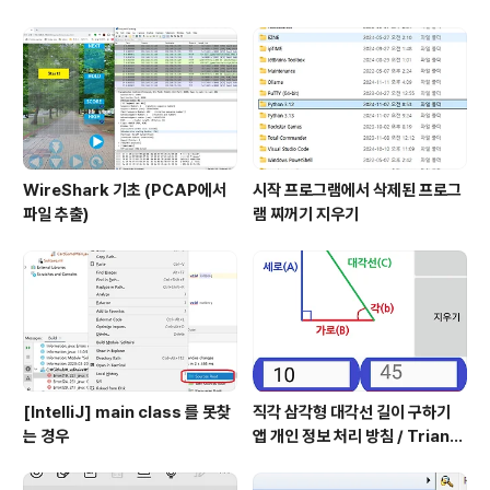
WireShark 기초 (PCAP에서
시작 프로그램에서 삭제된 프로그
파일 추출)
램 찌꺼기 지우기
[IntelliJ] main class 를 못찾
직각 삼각형 대각선 길이 구하기
는 경우
앱 개인 정보 처리 방침 / Triangl
e Application Privacy Poli
cy