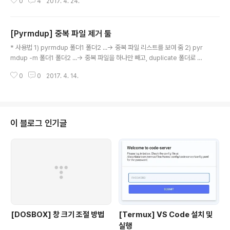
0
4
2017. 4. 24.
ithub.com/chobocho/pyrmdup 2022.12.28일 업
데이트 V3 와 같은 백신이 설치 된 경우, 실행이 차단 되는
경우가 있습니다. 이 때, 실행이 되도록 허용 해주셔야 실행
[Pyrmdup] 중복 파일 제거 툴
이 됩니다.
글 내용
* 사용법 1) pyrmdup 폴더1 폴더2 ...-> 중복 파일 리스트를 보여 줌 2) pyr
mdup -m 폴더1 폴더2 ...-> 중복 파일을 하나만 빼고, duplicate 폴더로 모
아 줌 https://github.com/chobocho/pyrmdup update: 2017. 4. 23
0
0
2017. 4. 14.
이 블로그 인기글
[DOSBOX] 창 크기 조절 방법
[Termux] VS Code 설치 및
실행