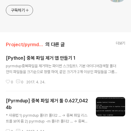
구독하기
더보기
Project/pyrmdup
의 다른 글
[Python] 중복 파일 제거 앱 만들기 1
글 내용
pyrmdup중복파일을 제거하는 파이썬 스크립트1. 기본 아이디어검색할 폴더
안의 파일들을 크기순으로 정렬 하여, 같은 크기가 2개 이상인 파일들을 그룹으
로 묶기 같은 크기의 파일 그룹에 속한 파일들을 각각 1024바이트 씩 읽어서
0
0
2017. 4. 24.
같은 값인 파일들만 남기기 같은 그룹에 속한 파일들을 1:1로 비교2. 구현2.1 p
yrmdup.py 생성#-*- coding: utf-8 -*- def main(): print "Hello!" if _
_name__ == '__main__': main() 2.2 옵션기능을 추가-m : 발견된 중복 파
[Pyrmdup] 중복 파일 제거 툴 0.627_042
일을 dupfiles 폴더로 옮김 -d : 자세한 로그를 출력하기 -h : 도움말을 보여줌
#-*- coding: utf-8 -*- import sys def main(folderli..
4b
글 내용
* 사용법 1) pyrmdup 폴더1 폴더2 ... -> 중복 파일 리스
트를 보여 줌 2) pyrmdup -m 폴더1 폴더2 ... -> 중복
파일을 하나만 빼고, duplicate 폴더로 모아 줌 https://g