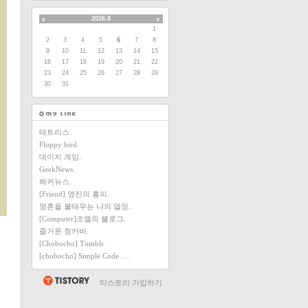
2026.8
1
2
3
4
5
6
7
8
9
10
11
12
13
14
15
16
17
18
19
20
21
22
23
24
25
26
27
28
29
30
31
테트리스.
Floppy bird.
데이지 게임.
GeekNews.
해커뉴스.
[Friend] 영진의 홈피.
영혼을 불태우는 나의 열정..
[Computer]조엘의 블로그.
즐거운 청카바.
[Chobocho] Tumblr.
[chobocho] Simple Code ….
티스토리 가입하기