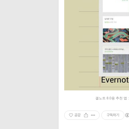
갤노트 8.0용 추천 앱 : S
공감
구독하기