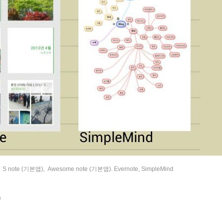
«
»
 note (기본앱), Awesome note (기본앱). Evernote, SimpleMind