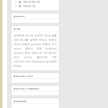
About Me
(2)
Memo
(2)
모래축제
파이썬
chatGPT
Tetris
일출
대만
태그를 입력해 주세요.
해운대
자바스크립트
pyrmdup
태종대
구미
termux
갤럭시
중경
JavaScript
Android
중국
에버노트
안드로이드
2015
모터쇼
월드비전
CPP
GALAXY
Java
Worldvision
임시정부
Python