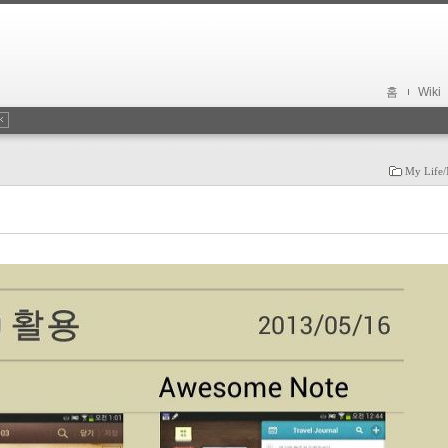
홈
Wiki
My Life/