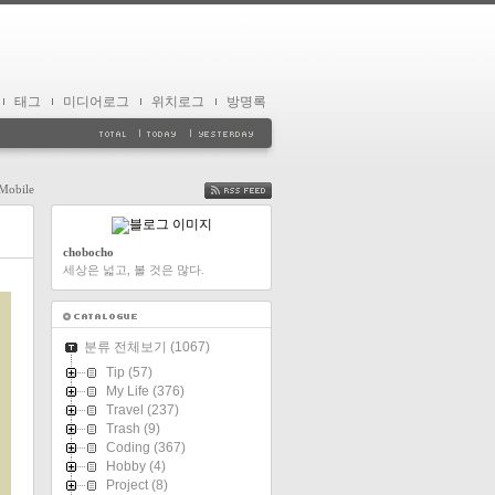
태그
미디어로그
위치로그
방명록
Mobile
FEED
chobocho
세상은 넓고, 볼 것은 많다.
분류 전체보기
(1067)
Tip
(57)
My Life
(376)
Travel
(237)
Trash
(9)
Coding
(367)
Hobby
(4)
Project
(8)