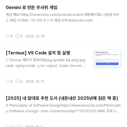
Gemini 로 만든 주사위 게임
글 내용
게임 해보기http://chobocho.com/tools/dice.html 대항해시대2 스타일 다이
스 게임 V1.1Min -10 100 G +10 게임 시작chobocho.com
작성시간
0
0
2025. 12. 31.
[Termux] VS Code 설치 및 실행
글 내용
1. Termux 패키지 업데이트pkg update && pkg upg
rade -ypkg install -y tur-repo2. Code-Server 설
치pkg install -y code-server3. Code-Server 실
행code-server4. 웹 브라우저에서 접속 및 로그인 * 웹
작성시간
0
0
2025. 12. 11.
브라우저 주소창에 http://localhost:8080 또는 http://
127.0.0.1:8080을 입력 * 비밀번호 입력 창이 뜹니다.5.
비밀번호 확인 방법 (1회 실행 후 확인 가능)cat ~/.confi
[2025] 내 맘대로 추천 도서 (내돈내산 2025년에 읽은 책 중)
g/code-server/config.yaml여기서 password 체크
글 내용
6. (선택 사항) 편의 설정인증 끄기 (보안상 로컬에서만 쓸
A Philosophy of Software Designhttps://www.amazon.com/Philosoph
때 추천): * 설정 파일 열기: nano ~/.config/code-..
y-Software-Design-John-Ousterhout/dp/1732102201 AWK 프로그래
밍 언어 2판https://www.yes24.com/product/goods/139880801 AWK
프로그래밍 언어 2판 | 앨프리드 에이호 | 인사이트(insight) - 예스24코드의 거장
작성시간