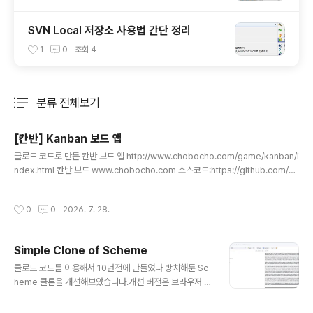
SVN Local 저장소 사용법 간단 정리
1
0
조회
4
분류 전체보기
주요 글 목록
[칸반] Kanban 보드 앱
글 내용
클로드 코드로 만든 칸반 보드 앱 http://www.chobocho.com/game/kanban/i
ndex.html 칸반 보드 www.chobocho.com 소스코드:https://github.com/ch
obocho/kanban GitHub - chobocho/kanban: Clone of TrelloClone of
Trello. Contribute to chobocho/kanban development by creating an
작성시간
0
0
2026. 7. 28.
account on GitHub.github.com
Simple Clone of Scheme
글 내용
클로드 코드를 이용해서 10년전에 만들었다 방치해둔 Sc
heme 클론을 개선해보았습니다.개선 버전은 브라우저 안
에서 동작하는 간단한 Scheme 인터프리터입니다. byte
code VM으로 다시 작성했고, 외부 의존성 없이 단일 ind