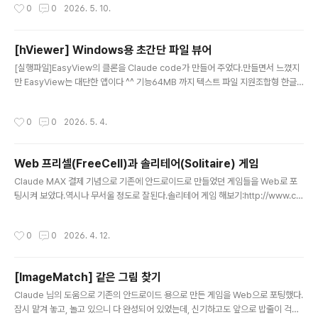
작성시간
0
0
2026. 5. 10.
ex.html 한 파일로 동작합니다.📝사용해 보기http://ww
w.chobocho.com/javascript/index.html SmallLis
p - Bytecode VM www.chobocho.com 📍소스코드
[hViewer] Windows용 초간단 파일 뷰어
위치https://github.com/chobocho/SmallLisp GitH
글 내용
ub - chobocho/SmallLisp: JavascriptJavascript.
[실행파일]EasyView의 클론을 Claude code가 만들어 주었다.만들면서 느꼈지
Contribute to chobocho/SmallLisp developmen
만 EasyView는 대단한 앱이다 ^^ 기능64MB 까지 텍스트 파일 지원조합형 한글
t by creatin..
지원완성형 한글 지원줄번호 기능 지원검색 기능 지원책갈피 기능 지원 소스코드: ht
tps://github.com/chobocho/hviewer GitHub - chobocho/hviewer: 한글
작성시간
0
0
2026. 5. 4.
텍스트 뷰어한글 텍스트 뷰어. Contribute to chobocho/hviewer developm
ent by creating an account on GitHub.github.com
Web 프리셀(FreeCell)과 솔리테어(Solitaire) 게임
글 내용
Claude MAX 결제 기념으로 기존에 안드로이드로 만들었던 게임들을 Web로 포
팅시켜 보았다.역시나 무서울 정도로 잘된다.솔리테어 게임 해보기:http://www.ch
obocho.com/game/solitaire/index.html Solitaire⌨ 단축키 도움말 키동
작 F1 도움말 열기 / 닫기 Z 되돌리기 (Undo) N 새 게임 Space 일시정지 / 재개 E
작성시간
0
0
2026. 4. 12.
sc 선택 취소 / 일시정지 Ctrl (누르는 중)키 배치 힌트 오버레이 ⌨ 키보드 카드 조
작 키슬롯 S 스톡www.chobocho.com프리셀 게임 해보기:http://www.chobo
cho.com/game/freecell/index.html FreeCell⌨ 단축키 도움말 키동작 F1
[ImageMatch] 같은 그림 찾기
도움말 열기 / 닫기 Z 되돌리기 (Undo) N ..
글 내용
Claude 님의 도움으로 기존의 안드로이드 용으로 만든 게임을 Web으로 포팅했다.
잠시 맡겨 놓고, 놀고 있으니 다 완성되어 있었는데, 신기하고도 앞으로 밥줄이 걱정