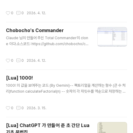
되기도 한다.http://www.chobocho.com/game/imagematch/index.html I
mage Match www.chobocho.com소스코드:https://github.com/Seungh
작성시간
0
0
2026. 4. 12.
waCho/ImageMatchWeb GitHub - SeunghwaCho/ImageMatchWeb: Ia
mge Match Game Web versionIamge Match Game Web version. Con
tribute to SeunghwaCho/ImageMatchWeb development by creating
Chobocho's Commander
an account..
글 내용
Claude 님의 만들어 주신 Total Commander의 clon
e 이다.소스코드: https://github.com/chobocho/cho
bofilemanager/tree/master GitHub - chobocho/
chobofilemanager: Simple File ManagerSimple
작성시간
0
0
2026. 4. 12.
File Manager. Contribute to chobocho/chobofile
manager development by creating an account o
n GitHub.github.com
[Lua] 1000!
글 내용
1000! 의 값을 보여주는 코드 (By Gemini)-- 팩토리얼을 계산하는 함수 (큰 수 처
리)function calculateFactorial(n) -- 숫자의 각 자릿수를 역순으로 저장하는 테
이블 (예: 123 -> {3, 2, 1}) local result = {1} for i = 2, n do local carry = 0 -
- 현재 result에 저장된 각 자릿수에 i를 곱함 for j = 1, #result do local prod =
작성시간
0
0
2026. 3. 15.
result[j] * i + carry result[j] = prod % 10 -- 1의 자리는 현재 자리에 남김 ..
[Lua] ChatGPT 가 만들어 준 초 간단 Lua
기초 문법집