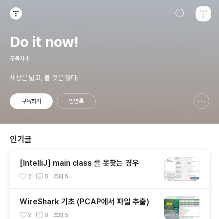
검색하기
티스토리
Do it now!
구독자
1
세상은 넓고, 볼 것은 많다.
구독하기
방명록
신고하기 레이어
열기
인기글
[IntelliJ] main class 를 못찾는 경우
2
0
조회
5
WireShark 기초 (PCAP에서 파일 추출)
2
0
조회
5