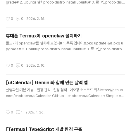
grade# 2. Ubuntu 설치proot-distro install ubuntu# 3. 로그인proot-distr
o login ubuntu# 4. 필수 도구 설치apt update && apt upgrade -yapt insta
ll curl git build-essential -y# 5. picoclaw 설치git clone https://github.c
작성시간
0
0
2026. 2. 16.
om/sipeed/picoclaw.gitcd picoclawmake depsmake install# 6. Picocl
aw 환경 설정picoclaw onboard# 아래 파일에서 GEMINI, BRAVE, TELEGRA
M 키값 입력vi ~/.picoclaw/..
휴대폰 Termux에 openclaw 설치하기
글 내용
폴드7에 openclaw를 설치해 보았다# 1. 목록 업데이트pkg update && pkg u
pgrade# 2. Ubuntuproot-distro install ubuntu# 3. 로그인proot-distro l
ogin ubuntu# 4. 필수 도구 설치apt update && apt upgrade -yapt install
curl git build-essential -y# 5. node.js 설치curl -fsSL https://deb.nodes
작성시간
0
0
2026. 2. 10.
ource.com/setup_22.x | bash -apt install -y nodejs# 6. openclaw 설치
npm install -g openclaw@latest# 7. 패치 파일 생성 cat /root/fix_bug.js c
onst os = re..
[uCalendar] Gemini와 함께 만든 달력 앱
글 내용
실행파일:기본 기능 - 일정 관리- 일정 검색- 메모장 소스코드 위치https://github.
com/chobocho/uCalendar GitHub - chobocho/uCalendar: Simple can
lendarSimple canlendar. Contribute to chobocho/uCalendar develop
ment by creating an account on GitHub.github.com * 관공서/기업 포함
작성시간
0
1
2026. 1. 26.
누구나 이용할 수 있는 프리웨어 입니다.
[Termux] TypeScript 개발 환경 구축