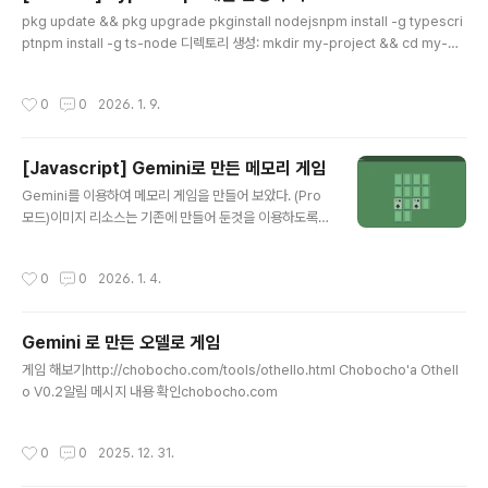
글 내용
pkg update && pkg upgrade pkginstall nodejsnpm install -g typescri
ptnpm install -g ts-node 디렉토리 생성: mkdir my-project && cd my-pr
ojectNPM 초기화: npm init -yTS 설정 파일 생성: tsc --init실행ts-node ind
ex.ts
작성시간
0
0
2026. 1. 9.
[Javascript] Gemini로 만든 메모리 게임
글 내용
Gemini를 이용하여 메모리 게임을 만들어 보았다. (Pro
모드)이미지 리소스는 기존에 만들어 둔것을 이용하도록
요청 하였다.1. 사용 프롬프트- 1차 -1. 1인용 같은 그림 찾
기 게임을 만들어줘2. 보드는 녹색으로 해주세요3. 1부터
작성시간
0
0
2026. 1. 4.
100단계 레벨을 만들어 주세요.4. 레벨별로 타임제한과
표시되는 카드수가 다르게 해주세요5. 진행한 레벨을 브라
우저의 디비에 저장해서 이어하기 기능을 지원해 주세요.
Gemini 로 만든 오델로 게임
6. F2키를 누르면, 게임 중이면 진짜 중지 할꺼냐고 물어보
글 내용
고 새 게임을 시작하게 해주세요.7. 바닐라 자바스크립트로
게임 해보기http://chobocho.com/tools/othello.html Chobocho'a Othell
짜주세요.8. 카드 이미지는 assets폴더에 있고 모두 PN
o V0.2알림 메시지 내용 확인chobocho.com
G 파일입니다.9. 카드 이미지 이름은 다음과 같습니다- 배
경: back- 스페이드: S2 - S10, SJ, SQ, SK,..
작성시간
0
0
2025. 12. 31.