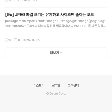
0
2
2025. 12. 2.
들이 만든, 텍스트 처리의 숨은 고수 AWK1977년부터 지금까지 변하지 않는 데이
터 분석 도구쉽다, 생산적이다, 언제나 사용할 수 있다!AWK 창시자가 직접 쓴 가이
드대규모 로그 파일 분www.yes24.com Crafting Interpreters 로버트 나이스
[Go] JPEG 파일 크기는 유지하고 사이즈만 줄이는 코드
트롬의 인터프리터 in Java, C ht..
글 내용
package mainimport ( "fmt" "image" _ "image/gif" "image/jpeg" "log"
"os" "strconv" // JPEG 디코딩을 위해 필요합니다. // PNG, GIF 등 다른 형식을
지원하려면 이 아래에 해당 형식을 _로 import 해야 합니다. _ "image/jpeg" _ "i
mage/png")// compressImage는 입력 이미지 파일의 크기를 유지하면서 JPE
작성시간
0
0
2025. 11. 27.
G 품질을 낮춰 용량을 줄입니다.func compressImage(inputPath, outputPat
h string, quality int) error { // 1. 입력 파일 열기 inputFile, err := os.Open(in
putPath) if err != nil { return..
더보기
의안내
티스토리
로그인
고객센터
© Daum Corp.