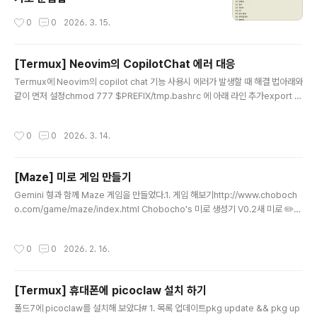
작성시간
0
0
2026. 3. 15.
[Termux] Neovim의 CopilotChat 에러 대응
글 내용
Termux에 Neovim의 copilot chat 기능 사용시 에러가 발생할 때 해결 법아래와
같이 먼저 설정chmod 777 $PREFIX/tmp.bashrc 에 아래 라인 추가export X
DG_RUNTIME_DIR=$PREFIX/tmp참고:https://github.com/CopilotC-Nvi
m/CopilotChat.nvim/discussions/382#discussioncomment-1031587
작성시간
0
0
2026. 3. 14.
9
[Maze] 미로 게임 만들기
글 내용
Gemini 형과 함께 Maze 게임을 만들었다.1. 게임 해보기http://www.choboch
o.com/game/maze/index.html Chobocho's 미로 생성기 V0.2새 미로 ✏️
🧽 🗑️ 💾www.chobocho.com 2. 미로 생 로직 소개 (Written by Gemini)🧠
미로를 만드는 핵심 원리: DFS와 백트래킹 이 코드에서 사용할 핵심 기법은 깊이 우
작성시간
0
0
2026. 2. 16.
선 탐색(DFS, Depth-First Search) 기반의 백트래킹(Backtracking)입니다. 이
름은 거창하지만 원리는 아주 단순합니다.일단 갈 수 있는 방향 중 하나를 무작위로
골라 벽을 부수고 전진합니다.지나온 길은 '수첩(Stack)'에 기록해 둡니다.사방이 다
[Termux] 휴대폰에 picoclaw 설치 하기
막혀있거나 이미 방문한 곳뿐이라면(막다른 길..
글 내용
폴드7에 picoclaw를 설치해 보았다# 1. 목록 업데이트pkg update && pkg up