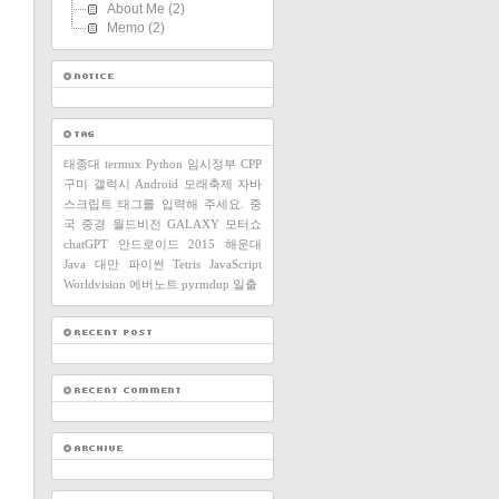
About Me
(2)
Memo
(2)
태종대
termux
Python
임시정부
CPP
구미
갤럭시
Android
모래축제
자바
스크립트
태그를 입력해 주세요.
중
국
중경
월드비전
GALAXY
모터쇼
chatGPT
안드로이드
2015
해운대
Java
대만
파이썬
Tetris
JavaScript
Worldvision
에버노트
pyrmdup
일출