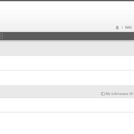
홈
Wiki
My Life/version 10