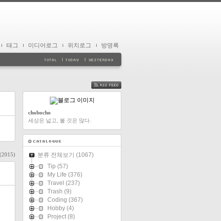
태그
미디어로그
위치로그
방명록
FEED
chobocho
세상은 넓고, 볼 것은 많다.
 (2015)
분류 전체보기
(1067)
Tip
(57)
My Life
(376)
Travel
(237)
Trash
(9)
Coding
(367)
Hobby
(4)
Project
(8)