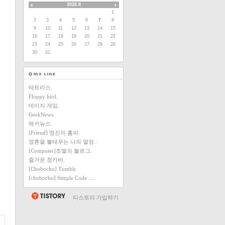
2026.8
1
2
3
4
5
6
7
8
9
10
11
12
13
14
15
16
17
18
19
20
21
22
23
24
25
26
27
28
29
30
31
테트리스.
Floppy bird.
데이지 게임.
GeekNews.
해커뉴스.
[Friend] 영진의 홈피.
영혼을 불태우는 나의 열정..
[Computer]조엘의 블로그.
즐거운 청카바.
[Chobocho] Tumblr.
[chobocho] Simple Code ….
티스토리 가입하기