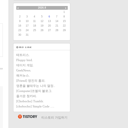
2026.8
1
2
3
4
5
6
7
8
9
10
11
12
13
14
15
16
17
18
19
20
21
22
23
24
25
26
27
28
29
30
31
테트리스.
Floppy bird.
데이지 게임.
ho
GeekNews.
해커뉴스.
[Friend] 영진의 홈피.
영혼을 불태우는 나의 열정..
[Computer]조엘의 블로그.
즐거운 청카바.
[Chobocho] Tumblr.
[chobocho] Simple Code ….
티스토리 가입하기