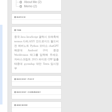
About Me
(2)
Memo
(2)
중국
Java
JavaScript
갤럭시
모래축제
termux
GALAXY
안드로이드
월드비
전
에버노트
Python
모터쇼
chatGPT
해운대
Android
구미
중경
Worldvision
태그를 입력해 주세요.
자바스크립트
2015
파이썬
CPP
일출
태종대
pyrmdup
대만
Tetris
임시정
부