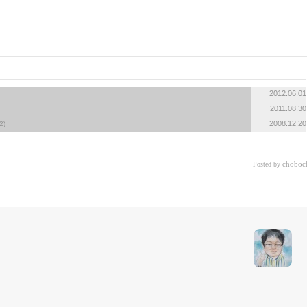
«
»
2012.06.01
2011.08.30
2008.12.20
2)
choboc
Posted by