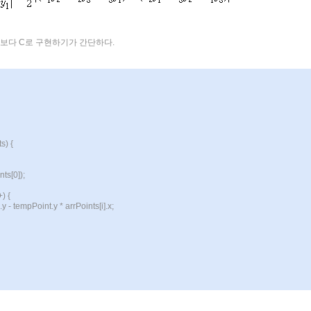
 보다 C로 구현하기가 간단하다.
s) {
ts[0]);
) {
 tempPoint.y * arrPoints[i].x;