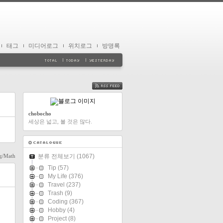
태그
미디어로그
위치로그
방명록
FEED
chobocho
세상은 넓고, 볼 것은 많다.
g/Math
분류 전체보기
(1067)
Tip
(57)
My Life
(376)
Travel
(237)
Trash
(9)
Coding
(367)
Hobby
(4)
Project
(8)