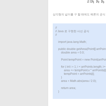
삼각형의 넓이를 구 할 때에도 헤론의 공식
//
// Java 로 구현한 사선 공식
//
import java.lang.Math;
public double getArea(Point[] arrPoint
double area = 0.0;
Point tempPoint = new Point(arrPoin
for ( int i = 1; i < arrPoints.length; i++
area += tempPoint.x * arrPoints[i].y -
tempPoint = arrPoints[i];
}
area = Math.abs(area / 2.0);
return area;
}