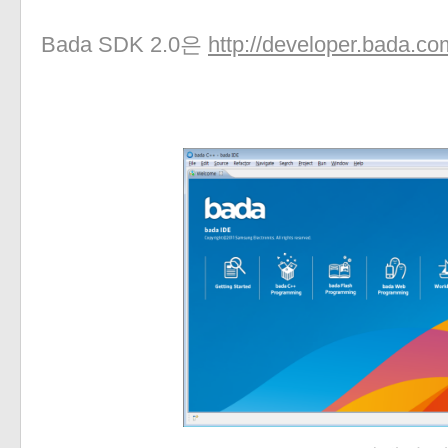
Bada SDK 2.0은
http://developer.bada.co