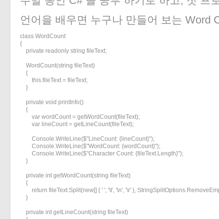
주말 동안 C# 을 공부 하기로 하고, 첫 
언어을 배우면 누구나 만들어 보는 Word C
class WordCount

{

    private readonly string fileText;

    WordCount(string fileText)

    {

        this.fileText = fileText;

    }

    private void printInfo()

    {

        var wordCount = getWordCount(fileText);

        var lineCount = getLineCount(fileText);

        Console.WriteLine($"LineCount: {lineCount}");

        Console.WriteLine($"WordCount: {wordCount}");

        Console.WriteLine($"Character Count: {fileText.Length}");

    }

    private int getWordCount(string fileText)

    {

        return fileText.Split(new[] { ' ', '\t', '\n', '\r' }, StringSplitOptions.Remove
    }

    private int getLineCount(string fileText)
