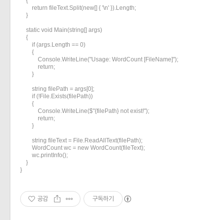
    {

        return fileText.Split(new[] { '\n' }).Length;

«
»
    }

    static void Main(string[] args)

    {

        if (args.Length == 0)

        {

            Console.WriteLine("Usage: WordCount [FileName]");    

            return;

        }

        string filePath = args[0];

        if (!File.Exists(filePath))

        {

            Console.WriteLine($"{filePath} not exist!");

            return;

        }

        string fileText = File.ReadAllText(filePath);

        WordCount wc = new WordCount(fileText);

        wc.printInfo();

    }

}
공감
구독하기