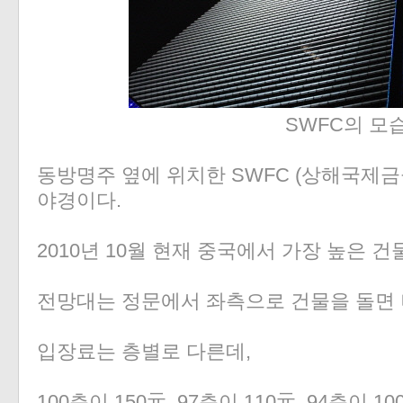
SWFC의 모
동방명주 옆에 위치한 SWFC (상해국제금
야경이다.
2010년 10월 현재 중국에서 가장 높은 건
전망대는 정문에서 좌측으로 건물을 돌면 
입장료는 층별로 다른데,
100층이 150元, 97층이 110元, 94층이 10