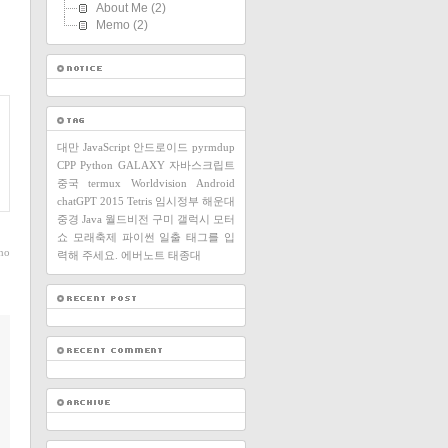
About Me
(2)
Memo
(2)
대만
JavaScript
안드로이드
pyrmdup
CPP
Python
GALAXY
자바스크립트
중국
termux
Worldvision
Android
chatGPT
2015
Tetris
임시정부
해운대
중경
Java
월드비전
구미
갤럭시
모터
쇼
모래축제
파이썬
일출
태그를 입
ho
력해 주세요.
에버노트
태종대