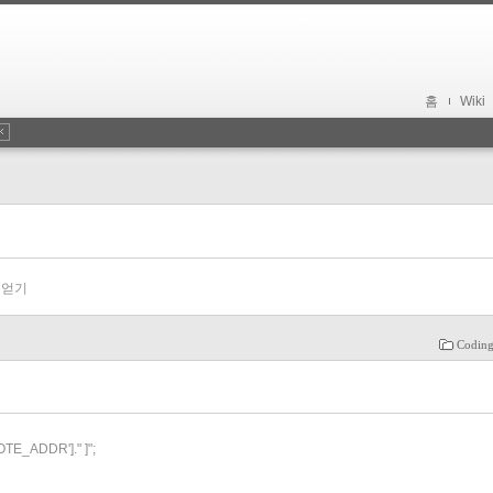
홈
Wiki
P 얻기
Coding
E_ADDR']." ]";