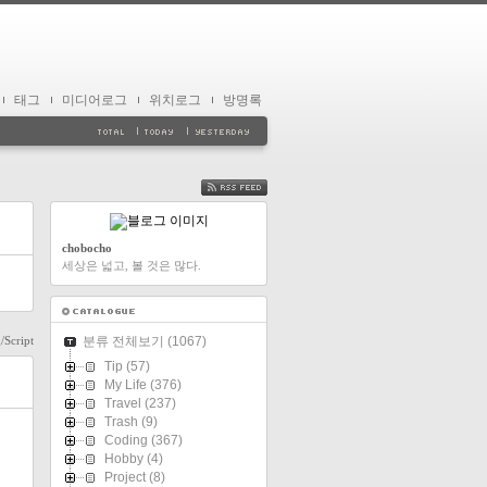
태그
미디어로그
위치로그
방명록
FEED
chobocho
세상은 넓고, 볼 것은 많다.
/Script
분류 전체보기
(1067)
Tip
(57)
My Life
(376)
Travel
(237)
Trash
(9)
Coding
(367)
Hobby
(4)
Project
(8)