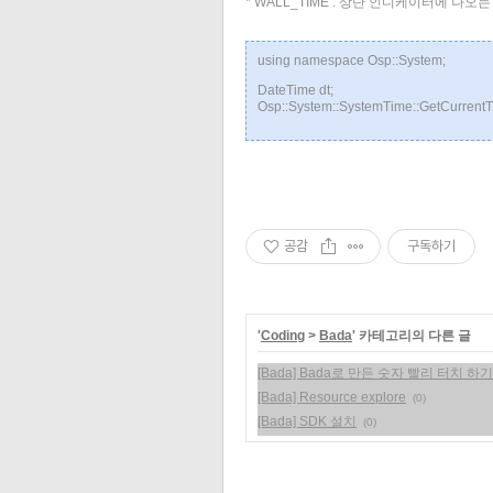
* WALL_TIME : 상단 인디케이터에 나오는
using namespace Osp::System;
DateTime dt;
Osp::System::SystemTime::GetCurrent
공감
구독하기
'
Coding
>
Bada
' 카테고리의 다른 글
[Bada] Bada로 만든 숫자 빨리 터치 하
[Bada] Resource explore
(0)
[Bada] SDK 설치
(0)