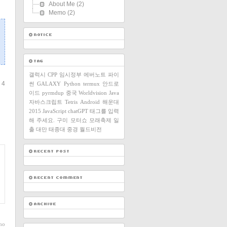
About Me
(2)
Memo
(2)
갤럭시
CPP
임시정부
에버노트
파이
 4
썬
GALAXY
Python
termux
안드로
이드
pyrmdup
중국
Worldvision
Java
자바스크립트
Tetris
Android
해운대
2015
JavaScript
chatGPT
태그를 입력
해 주세요.
구미
모터쇼
모래축제
일
출
대만
태종대
중경
월드비전
ho