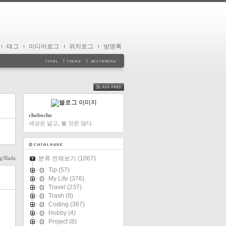
태그
미디어로그
위치로그
방명록
FEED
chobocho
세상은 넓고, 볼 것은 많다.
g/Bada
분류 전체보기
(1067)
Tip
(57)
My Life
(376)
Travel
(237)
Trash
(9)
Coding
(367)
Hobby
(4)
Project
(8)