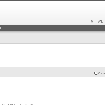
홈
Wiki
Codin