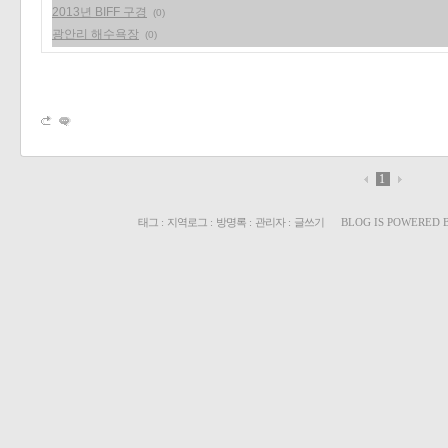
2013년 BIFF 구경
(0)
광안리 해수욕장
(0)
1
태그
:
지역로그
:
방명록
:
관리자
:
글쓰기
BLOG IS POWERED 