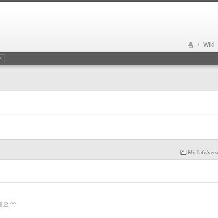
홈
Wiki
My Life/vers
요 ^^