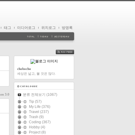
태그
미디어로그
위치로그
방명록
FEED
chobocho
세상은 넓고, 볼 것은 많다.
ion 3.0
분류 전체보기
(1067)
Tip
(57)
My Life
(376)
Travel
(237)
Trash
(9)
Coding
(367)
Hobby
(4)
Project
(8)