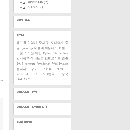
About Me
(2)
Memo
(2)
태그를 입력해 주세요.
모래축제
중
경
pyrmdup
태종대
해운대
CPP
월드
비전
파이썬
대만
Python
Tetris
Java
임시정부
에버노트
안드로이드
일출
2015
termux
JavaScript
Worldvision
갤럭시
구미
모터쇼
chatGPT
Android
자바스크립트
중국
GALAXY
ho