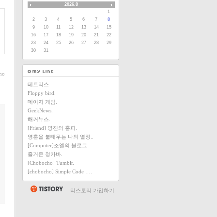
2026.8
1
2
3
4
5
6
7
8
9
10
11
12
13
14
15
16
17
18
19
20
21
22
23
24
25
26
27
28
29
30
31
ho
테트리스.
Floppy bird.
데이지 게임.
GeekNews.
해커뉴스.
[Friend] 영진의 홈피.
영혼을 불태우는 나의 열정..
[Computer]조엘의 블로그.
즐거운 청카바.
[Chobocho] Tumblr.
[chobocho] Simple Code ….
티스토리 가입하기