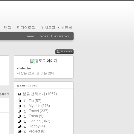
태그
미디어로그
위치로그
방명록
FEED
chobocho
세상은 넓고, 볼 것은 많다.
ngapore
분류 전체보기
(1067)
Tip
(57)
My Life
(376)
Travel
(237)
Trash
(9)
Coding
(367)
Hobby
(4)
Project
(8)