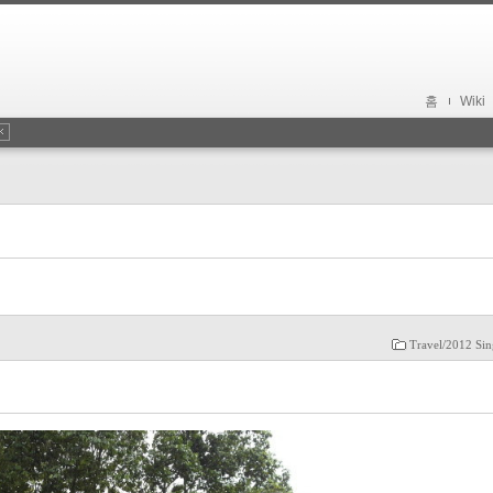
홈
Wiki
Travel/2012 Si