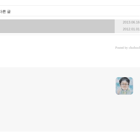
«
»
다른 글
2013.06.16
2012.01.01
choboc
Posted by