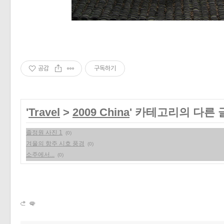
공감
구독하기
'
Travel
>
2009 China
' 카테고리의 다른 
졸정원 사진 1
(0)
겨울의 항주 시호 풍경
(0)
소주에서...
(0)