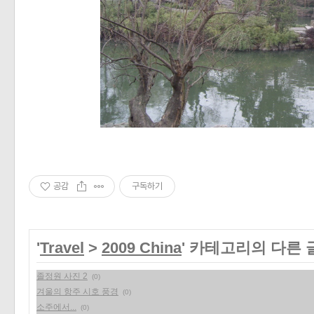
공감
구독하기
'
Travel
>
2009 China
' 카테고리의 다른 
졸정원 사진 2
(0)
겨울의 항주 시호 풍경
(0)
소주에서...
(0)