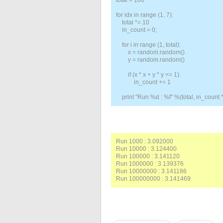
total = 100
for idx in range (1, 7):
total *= 10
in_count = 0;
for i in range (1, total):
x = random.random()
y = random.random()
if (x * x + y * y <= 1):
in_count += 1
print "Run %d : %f" %(total, in_count * 4
Run 1000 : 3.092000
Run 10000 : 3.124400
Run 100000 : 3.141120
Run 1000000 : 3.139376
Run 10000000 : 3.141186
Run 100000000 : 3.141469