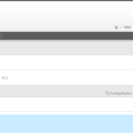
홈
Wiki
 계산
Coding/Pytho