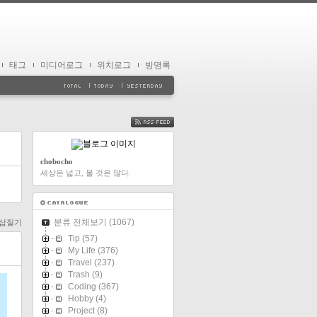
태그
미디어로그
위치로그
방명록
FEED
chobocho
세상은 넓고, 볼 것은 많다.
분류 전체보기
(1067)
n 삽질기
Tip
(57)
My Life
(376)
Travel
(237)
Trash
(9)
Coding
(367)
Hobby
(4)
Project
(8)