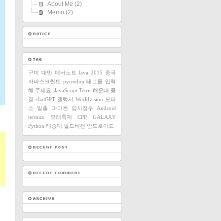
About Me
(2)
Memo
(2)
구미
대만
에버노트
Java
2015
중국
자바스크립트
pyrmdup
태그를 입력
해 주세요.
JavaScript
Tetris
해운대
중
경
chatGPT
갤럭시
Worldvision
모터
쇼
일출
파이썬
임시정부
Android
termux
모래축제
CPP
GALAXY
Python
태종대
월드비전
안드로이드