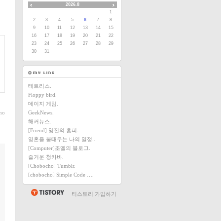
2026.8
1
2
3
4
5
6
7
8
9
10
11
12
13
14
15
16
17
18
19
20
21
22
23
24
25
26
27
28
29
30
31
테트리스.
Floppy bird.
데이지 게임.
ho
GeekNews.
해커뉴스.
[Friend] 영진의 홈피.
영혼을 불태우는 나의 열정..
[Computer]조엘의 블로그.
즐거운 청카바.
[Chobocho] Tumblr.
[chobocho] Simple Code ….
티스토리 가입하기