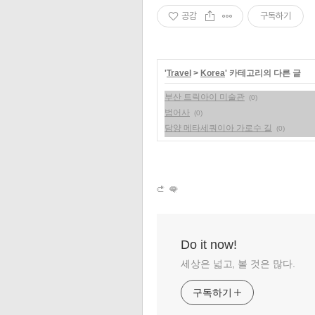
공감
구독하기
'
Travel
>
Korea
' 카테고리의 다른 글
부산 트릭아이 미술관
(0)
범어사
(0)
담양 메타세쿼이아 가로수 길
(0)
Do it now!
세상은 넓고, 볼 것은 많다.
구독하기