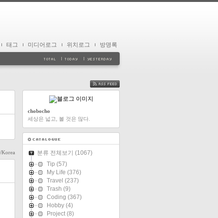
태그
미디어로그
위치로그
방명록
FEED
chobocho
세상은 넓고, 볼 것은 많다.
l/Korea
분류 전체보기
(1067)
Tip
(57)
My Life
(376)
Travel
(237)
Trash
(9)
Coding
(367)
Hobby
(4)
Project
(8)