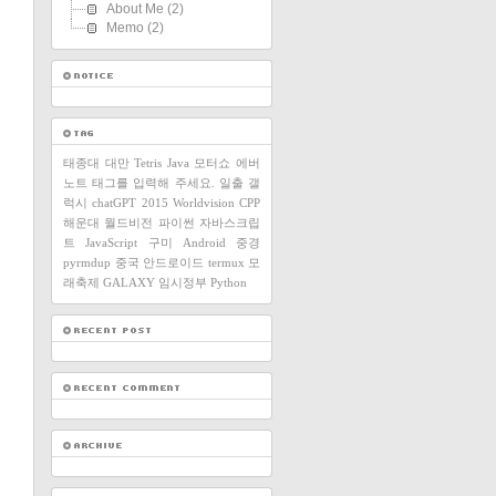
About Me
(2)
Memo
(2)
태종대
대만
Tetris
Java
모터쇼
에버
노트
태그를 입력해 주세요.
일출
갤
럭시
chatGPT
2015
Worldvision
CPP
해운대
월드비전
파이썬
자바스크립
트
JavaScript
구미
Android
중경
pyrmdup
중국
안드로이드
termux
모
래축제
GALAXY
임시정부
Python