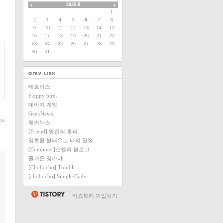
2026.8
1
2
3
4
5
6
7
8
9
10
11
12
13
14
15
16
17
18
19
20
21
22
23
24
25
26
27
28
29
30
31
테트리스.
Floppy bird.
데이지 게임.
GeekNews.
ho
해커뉴스.
[Friend] 영진의 홈피.
영혼을 불태우는 나의 열정..
[Computer]조엘의 블로그.
즐거운 청카바.
[Chobocho] Tumblr.
[chobocho] Simple Code ….
티스토리 가입하기