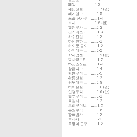
팔선문 .................1-6
패왕 ................... 1-3
패왕전설.............. 1-7 (완)
폐기살수 ............. 1-5
포졸 진가수 ......... 1-4
표사 ....................1-8 (완)
필담무사 ..............1-2
핑거마스터 .......... 1-3
하수전설 ..............1-2
하인천하 ..............1-2
하오문 금오 ......... 1-2
하이데론 ............. 1-2
학사검전 ............. 1-9 (완)
학사장문인 .......... 1-2
화상소장로 .......... 1-4
황금백수 ............. 1-4
황룡무적 ............. 1-5
황룡전설 ............. 1-3
허부대공 ............. 1-8
허허실실 ............. 1-6 (완)
현령무적 ............. 1-6 (완)
혈루무정 ............. 1-2
호열지도 ............. 1-2
호화군림보 .......... 1-3
혼원무벽 ............. 1-6
황국법사 ............. 1-2
흑사자 ................ 1-2
흑풍의 군주 ......... 1-2