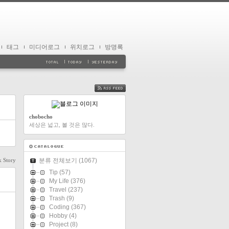
태그
미디어로그
위치로그
방명록
FEED
chobocho
세상은 넓고, 볼 것은 많다.
 Story
분류 전체보기
(1067)
Tip
(57)
My Life
(376)
Travel
(237)
Trash
(9)
Coding
(367)
Hobby
(4)
Project
(8)