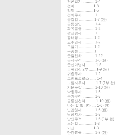
건곤일기 ............. 1-4
검마 ................... 1-8
검제 ................... 1-5
경비무사.............. 1
공갈검 ................ 1-7 (완)
공동전인 ............. 1-4
과유불급 ............. 1-2
광신광세 ............. 1
광해경 ................ 1-2
교주만세 ............. 1-2
구범기 ................ 1-2
구중천 ................ 1
군림천하 ............. 1-22
군사무적 ............. 1-6 (완)
군신마법사 .......... 1-5
궁귀검신 2부 ........1-9 (완)
귀환무사 ..............1-2
그랜드크로스 ....... 1-4
그림자무사 .......... 1-7 (1부 완)
기문둔갑 ............. 1-10 (완)
낙향무사 ............. 1-5
금가무적 ............. 1-3
금룡진천하 .......... 1-10 (완)
나는 칼 입니다 ..... 1-6 (완)
난감천재 ............. 1-6 (완)
남궁지사 ............. 1-3
낭인무적 ............. 1-6 (1부 완)
노는칼 ................ 1-3
뇌신.................... 1-3
단란표국 ............. 1-8 (완)