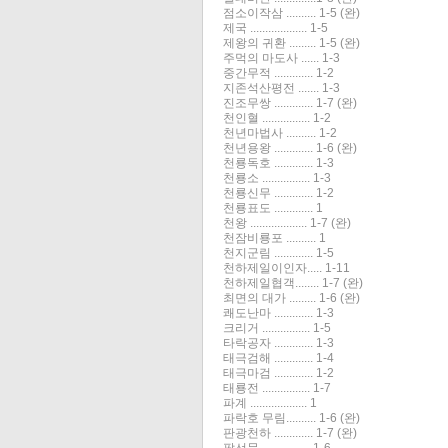
점소이작삼 .......... 1-5 (완)
제국 ................... 1-5
제왕의 귀환 ......... 1-5 (완)
주먹의 마도사 ...... 1-3
중간무적 ............. 1-2
지존석산평전 ....... 1-3
진조무쌍 ............. 1-7 (완)
천인혈 ................ 1-2
천년마법사 .......... 1-2
천년용왕 ............. 1-6 (완)
천룡독호 ............. 1-3
천룡소 ................ 1-3
천룡신무 ............. 1-2
천룡표도 ............. 1
천왕 ................... 1-7 (완)
천잠비룡포 .......... 1
천지군림 ............. 1-5
천하제일이인자..... 1-11
천하제일협객........ 1-7 (완)
최면의 대가 ......... 1-6 (완)
쾌도난마 ............. 1-3
크리거 ................ 1-5
타락공자 ............. 1-3
태극검해 ............. 1-4
태극마검 ............. 1-2
태룡전 ................ 1-7
파계 ................... 1
파락호 무림.......... 1-6 (완)
판광천하 ............. 1-7 (완)