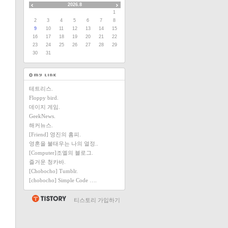
2026.8
1
2
3
4
5
6
7
8
9
10
11
12
13
14
15
16
17
18
19
20
21
22
23
24
25
26
27
28
29
30
31
테트리스.
Floppy bird.
데이지 게임.
GeekNews.
해커뉴스.
[Friend] 영진의 홈피.
영혼을 불태우는 나의 열정..
[Computer]조엘의 블로그.
즐거운 청카바.
[Chobocho] Tumblr.
[chobocho] Simple Code ….
티스토리 가입하기