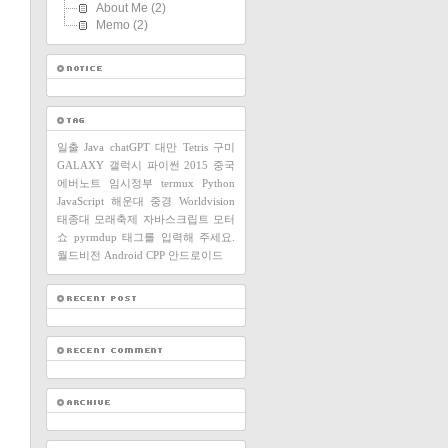
About Me
(2)
Memo
(2)
일출
Java
chatGPT
대만
Tetris
구미
GALAXY
갤럭시
파이썬
2015
중국
에버노트
임시정부
termux
Python
JavaScript
해운대
중경
Worldvision
태종대
모래축제
자바스크립트
모터
쇼
pyrmdup
태그를 입력해 주세요.
월드비전
Android
CPP
안드로이드