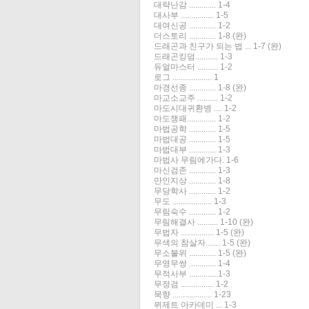
대략난감 ............. 1-4
대사부 ................ 1-5
대여신공 ............. 1-2
더스토리 ............. 1-8 (완)
드래곤과 친구가 되는 법 ... 1-7 (완)
드래곤킹덤........... 1-3
듀얼마스터 .......... 1-2
로그 ................... 1
마경선종 ............. 1-8 (완)
마교소교주 .......... 1-2
마도시대귀환병 .... 1-2
마도쟁패.............. 1-2
마법공학 ............. 1-5
마법대공 ............. 1-5
마법대부 ............. 1-3
마법사 무림에가다. 1-6
마신검존 ............. 1-3
만인지상 ............. 1-8
무당학사 ............. 1-2
무도 ................... 1-3
무림숙수 ............. 1-2
무림해결사 .......... 1-10 (완)
무법자 ................ 1-5 (완)
무색의 참살자....... 1-5 (완)
무소불위 ............. 1-5 (완)
무영무쌍 ............. 1-4
무적사부 ..............1-3
무정검 ................ 1-2
묵향 ................... 1-23
뮈제트 아카데미 ... 1-3