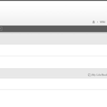
홈
Wiki
My Life/Book