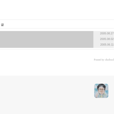
 글
2005.08.27
2005.08.02
2005.06.11
choboc
Posted by