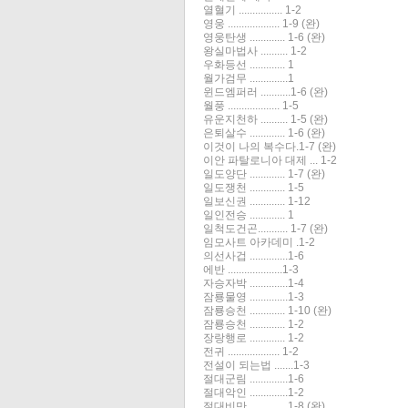
열혈기 ................ 1-2
영웅 ................... 1-9 (완)
영웅탄생 ............. 1-6 (완)
왕실마법사 .......... 1-2
우화등선 ............. 1
월가검무 ..............1
윈드엠퍼러 ...........1-6 (완)
월풍 ................... 1-5
유운지천하 .......... 1-5 (완)
은퇴살수 ............. 1-6 (완)
이것이 나의 복수다.1-7 (완)
이안 파탈로니아 대제 ... 1-2
일도양단 ............. 1-7 (완)
일도쟁천 ............. 1-5
일보신권 ............. 1-12
일인전승 ............. 1
일척도건곤........... 1-7 (완)
임모사트 아카데미 .1-2
의선사겁 ..............1-6
에반 ....................1-3
자승자박 ..............1-4
잠룡물영 ..............1-3
잠룡승천 ............. 1-10 (완)
잠룡승천 ............. 1-2
장랑행로 ............. 1-2
전귀 ................... 1-2
전설이 되는법 .......1-3
절대군림 ..............1-6
절대악인 ..............1-2
절대비만 ..............1-8 (완)