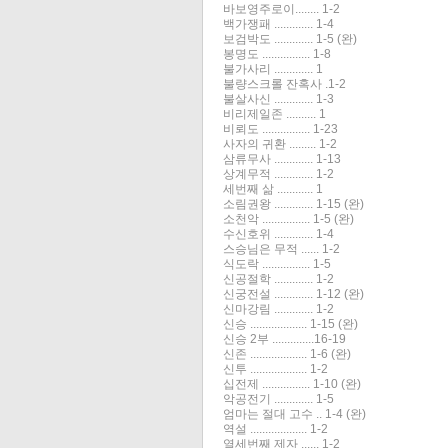
바보영주로이........ 1-2
백가쟁패 ............. 1-4
보검박도 ............. 1-5 (완)
봉명도 ................ 1-8
불가사리 ............. 1
불량스크롤 잔혹사 .1-2
불살사신 ............. 1-3
비리제일존 .......... 1
비뢰도 ................ 1-23
사자의 귀환 ......... 1-2
삼류무사 ............. 1-13
상계무적 ............. 1-2
세번째 삶 ............ 1
소림권왕 ............. 1-15 (완)
소천악 ................ 1-5 (완)
수신호위 ............. 1-4
스승님은 무적 ...... 1-2
식도락 ................ 1-5
신공절학 ............. 1-2
신궁전설 ............. 1-12 (완)
신마강림 ............. 1-2
신승 ................... 1-15 (완)
신승 2부 ..............16-19
신존 ................... 1-6 (완)
신투 ................... 1-2
십전제 ................ 1-10 (완)
악공전기 ............. 1-5
엄마는 절대 고수 .. 1-4 (완)
역설 ................... 1-2
열세번째 제자 ...... 1-2