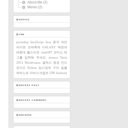
About Me
(2)
Memo
(2)
pyrmdup
JavaScript
Java
중국
대만
파이썬
모래축제
GALAXY
해운대
태종대
월드비전
chatGPT
모터쇼
태
그를 입력해 주세요.
termux
Tetris
2015
Worldvision
갤럭시
중경
안드
로이드
Python
임시정부
구미
일출
에버노트
자바스크립트
CPP
Android