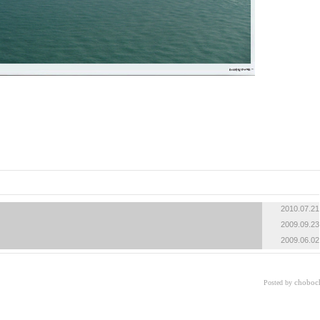
2010.07.21
2009.09.23
2009.06.02
choboc
Posted by