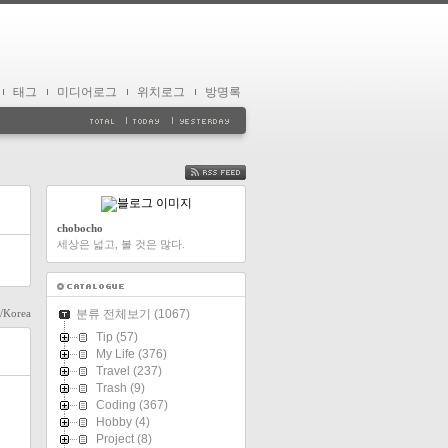
태그
미디어로그
위치로그
방명록
FEED
chobocho
세상은 넓고, 볼 것은 많다.
l/Korea
분류 전체보기
(1067)
Tip
(57)
My Life
(376)
Travel
(237)
Trash
(9)
Coding
(367)
Hobby
(4)
Project
(8)