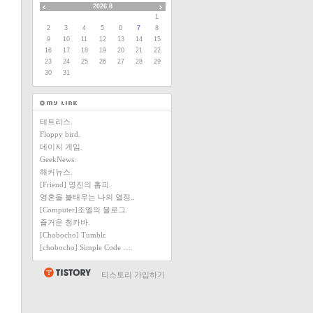
2026.8
1
2
3
4
5
6
7
8
9
10
11
12
13
14
15
16
17
18
19
20
21
22
23
24
25
26
27
28
29
30
31
테트리스.
Floppy bird.
데이지 게임.
GeekNews.
해커뉴스.
[Friend] 영진의 홈피.
영혼을 불태우는 나의 열정..
[Computer]조엘의 블로그.
즐거운 청카바.
[Chobocho] Tumblr.
[chobocho] Simple Code ….
티스토리 가입하기