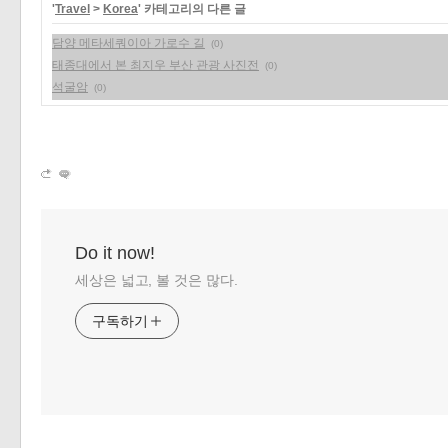
'
Travel
>
Korea
' 카테고리의 다른 글
«
»
담양 메타세쿼이아 가로수 길
(0)
태종대에서 본 최지우 부산 관광 사진전
(0)
석굴암
(0)
Do it now!
세상은 넓고, 볼 것은 많다.
구독하기