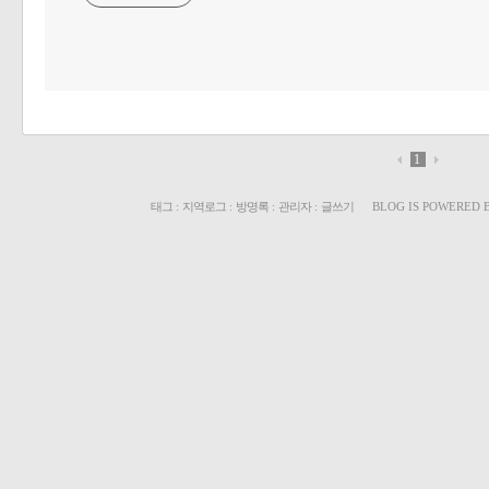
«
»
1
태그
:
지역로그
:
방명록
:
관리자
:
글쓰기
BLOG IS POWERED 