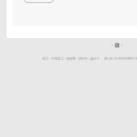
1
태그
:
지역로그
:
방명록
:
관리자
:
글쓰기
BLOG IS POWERED 