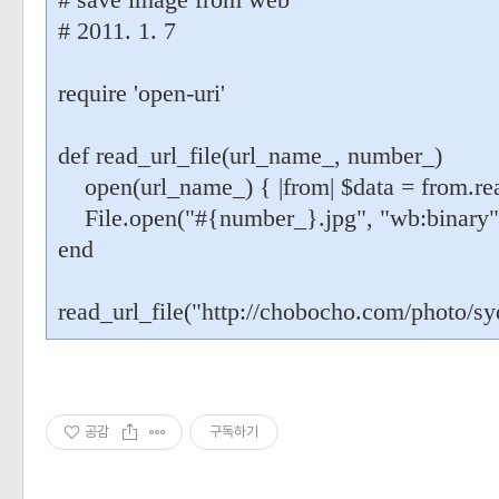
# save image from web
# 2011. 1. 7
require 'open-uri'
def read_url_file(url_name_, number_)
open(url_name_) { |from| $data = from.re
File.open("#{number_}.jpg", "wb:binary") {
end
read_url_file("http://chobocho.com/photo/sy
공감
구독하기