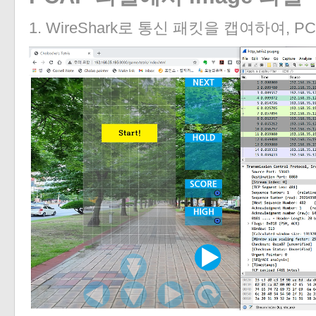
1. WireShark로 통신 패킷을 캡여하여,