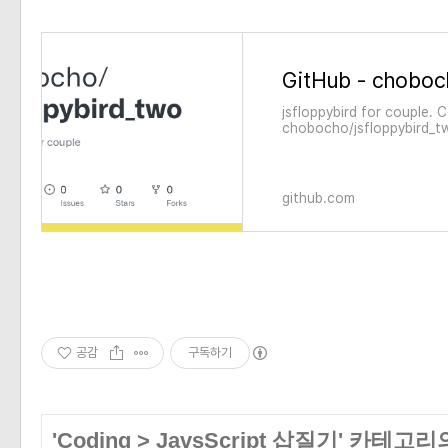
jsfloppybird for couple. 
chobocho/jsfloppybird_t
account on GitHub.
github.com
공감
구독하기
'
Coding
>
JavsScript 삽질기
' 카테고리