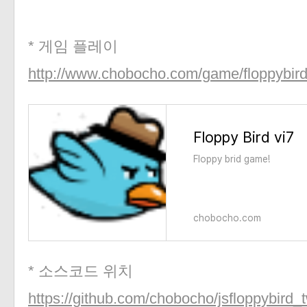
* 게임 플레이
http://www.chobocho.com/game/floppybird
Floppy Bird vi7
Floppy brid game!
chobocho.com
* 소스코드 위치
https://github.com/chobocho/jsfloppybird_