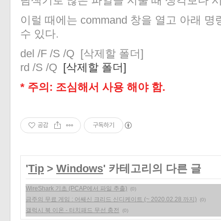
탐색기로 많은 파일을 지울 때 생각보다 시
이럴 때에는 command 창을 열고 아래 
수 있다.
del /F /S /Q [삭제할 폴더]
rd /S /Q
[삭제할 폴더]
* 주의: 조심해서 사용 해야 함.
공감
구독하기
'
Tip
>
Windows
' 카테고리의 다른 글
WireShark 기초 (PCAP에서 파일 추출)
(0)
금주의 무료 게임 : 어쌔신 크리드 신디케이트 (~ 2020.02.28 까지)
(0)
갤럭시 북 이온 - 터치패드 무선 충전
(0)