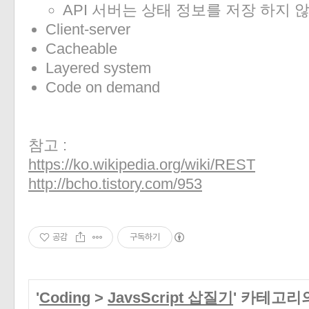
API 서버는 상태 정보를 저장 하지 
«
»
Client-server
Cacheable
Layered system
Code on demand
참고 :
https://ko.wikipedia.org/wiki/REST
http://bcho.tistory.com/953
공감
구독하기
'
Coding
>
JavsScript 삽질기
' 카테고리