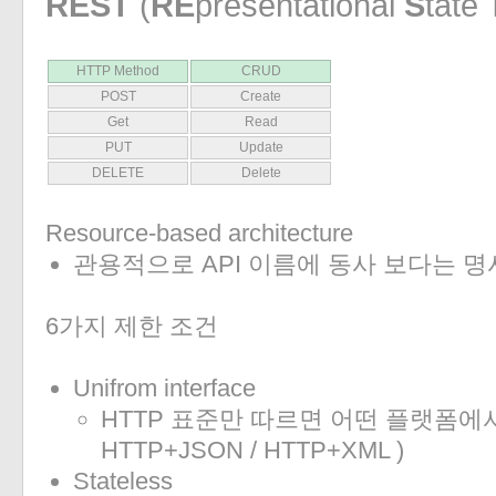
REST
(
RE
presentational
S
tate
HTTP Method
CRUD
POST
Create
Get
Read
PUT
Update
DELETE
Delete
Resource-based architecture
관용적으로 API 이름에 동사 보다는 명
6가지 제한 조건
Unifrom interface
HTTP 표준만 따르면 어떤 플랫폼에서
HTTP+JSON / HTTP+XML )
Stateless