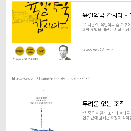
육일약국 갑시다 - 
“기사님요, 육일약국 좀 가주이
회에 첫발을 내딛던 시절 김성오
리고 열정이 전부였다. 마산 변
www.yes24.com
https://www.yes24.com/Product/Goods/79633189
두려움 없는 조직 -
“침묵은 어떻게 조직의 성과를
연구 끝에 밝혀낸 최강의 리
자 세계적인 경영학 구루 에이