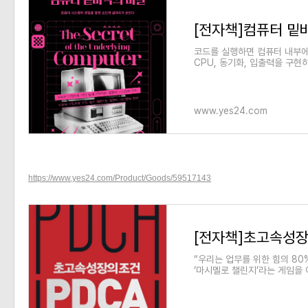
[전자책]컴퓨터 밑바
코드를 실행하면 컴퓨터 내부
CPU, 동기화, 입출력을 구현
바닥의 비밀을 들여다보자! `어
www.yes24.com
https://www.yes24.com/Product/Goods/59517143
[전자책]초고속성장의
“우리는 업무를 위한 힘의 8
‘마시멜로 챌린지’라는 게임을 
20가닥, 테이프 1개, 실 1타래