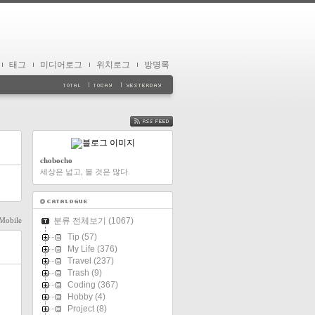
태그
미디어로그
위치로그
방명록
FEED
chobocho
세상은 넓고, 볼 것은 많다.
Mobile
분류 전체보기
(1067)
Tip
(57)
My Life
(376)
Travel
(237)
Trash
(9)
Coding
(367)
Hobby
(4)
Project
(8)