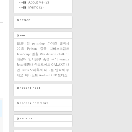
About Me
(2)
Memo
(2)
월드비전
pyrmdup
파이썬
갤럭시
2015
Python
중국
자바스크립트
JavaScript
일출
Worldvision
chatGPT
해운대
임시정부
중경
구미
termux
Java
태종대
안드로이드
GALAXY
대
만
Tetris
모래축제
태그를 입력해 주
세요.
에버노트
Android
CPP
모터쇼