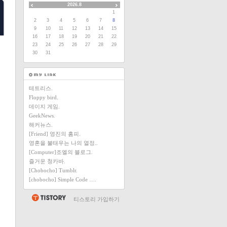
2026.8
1
2
3
4
5
6
7
8
9
10
11
12
13
14
15
16
17
18
19
20
21
22
23
24
25
26
27
28
29
30
31
테트리스.
Floppy bird.
데이지 게임.
GeekNews.
해커뉴스.
[Friend] 영진의 홈피.
영혼을 불태우는 나의 열정..
[Computer]조엘의 블로그.
즐거운 청카바.
[Chobocho] Tumblr.
[chobocho] Simple Code ….
티스토리 가입하기