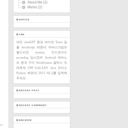
About Me
(2)
Memo
(2)
대만
chatGPT
중경
파이썬
Tetris
일
출
JavaScript
태종대
자바스크립트
월드비전
termux
안드로이드
pyrmdup
임시정부
Android
에버노
트
중국
구미
Worldvision
갤럭시
모
래축제
CPP
GALAXY
Java
모터쇼
Python
해운대
2015
태그를 입력해
주세요.
ho