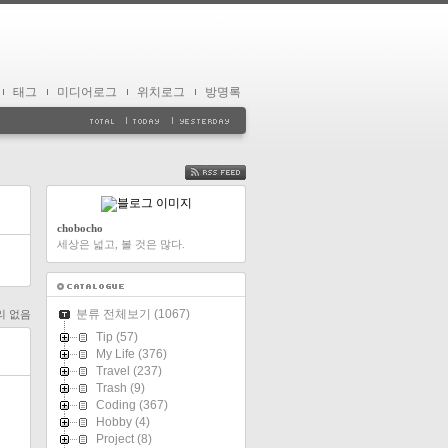
태그
미디어로그
위치로그
방명록
FEED
chobocho
세상은 넓고, 볼 것은 많다.
분류 전체보기
(1067)
리 없음
Tip
(57)
My Life
(376)
Travel
(237)
Trash
(9)
Coding
(367)
Hobby
(4)
Project
(8)