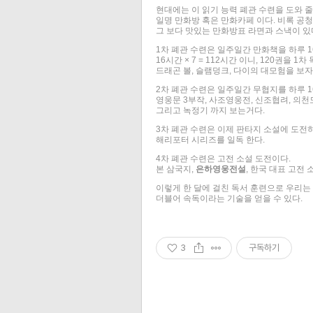
현대에는 이 읽기 능력 폐관 수련을 도와 줄
일명 만화방 혹은 만화카페 이다. 비록 
그 보다 맛있는 만화방표 라면과 스낵이 있
1차 폐관 수련은 일주일간 만화책을 하루 1
16시간 × 7 = 112시간 이니, 120권을 1차
드래곤 볼, 슬램덩크, 다이의 대모험을 보자
2차 폐관 수련은 일주일간 무협지를 하루 1
영웅문 3부작, 사조영웅전, 신조협려, 의천
그리고 녹정기 까지 보는거다.
3차 폐관 수련은 이제 판타지 소설에 도전
해리포터 시리즈를 일독 한다.
4차 폐관 수련은 고전 소설 도전이다.
본 삼국지,
은하영웅전설
, 한국 대표 고전 
이렇게 한 달에 걸친 독서 훈련으로 우리는
더블어 속독이라는 기술을 얻을 수 있다.
3
구독하기