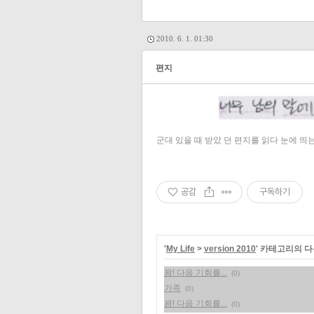
2010. 6. 1. 01:30
편지
군대 있을 때 받았 던 편지를 읽다 눈에 띄
공감
구독하기
'
My Life
>
version 2010
' 카테고리의 다
꽝! 다음 기회를...
(0)
가족
(0)
꽝! 다음 기회를...
(0)