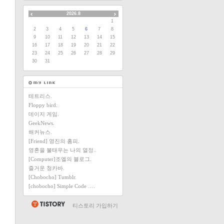
2026.8
1
2
3
4
5
6
7
8
9
10
11
12
13
14
15
16
17
18
19
20
21
22
23
24
25
26
27
28
29
30
31
테트리스.
Floppy bird.
데이지 게임.
GeekNews.
해커뉴스.
[Friend] 영진의 홈피.
영혼을 불태우는 나의 열정..
[Computer]조엘의 블로그.
즐거운 청카바.
[Chobocho] Tumblr.
[chobocho] Simple Code ….
티스토리 가입하기