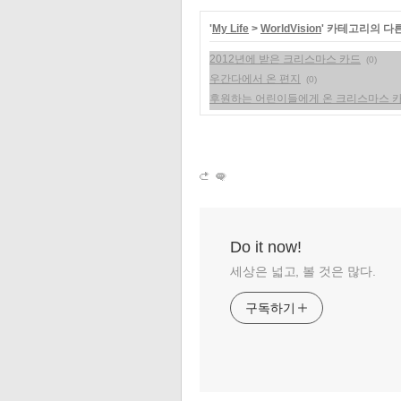
'
My Life
>
WorldVision
' 카테고리의 다
2012년에 받은 크리스마스 카드
(0)
우간다에서 온 편지
(0)
후원하는 어린이들에게 온 크리스마스 
Do it now!
세상은 넓고, 볼 것은 많다.
구독하기