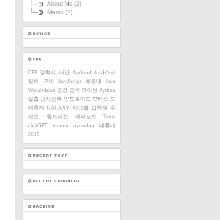
About Me
(2)
Memo
(2)
CPP
갤럭시
대만
Android
자바스크
립트
구미
JavaScript
해운대
Java
Worldvision
중경
중국
파이썬
Python
일출
임시정부
안드로이드
모터쇼
모
래축제
GALAXY
태그를 입력해 주
세요.
월드비전
에버노트
Tetris
chatGPT
termux
pyrmdup
태종대
2015