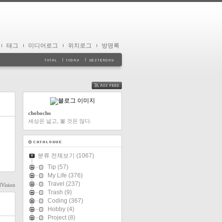
태그
미디어로그
위치로그
방명록
FEED
chobocho
세상은 넓고, 볼 것은 많다.
분류 전체보기
(1067)
Tip
(57)
My Life
(376)
Travel
(237)
dVision
Trash
(9)
Coding
(367)
Hobby
(4)
Project
(8)