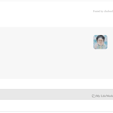
choboc
Posted by
My Life/Worl