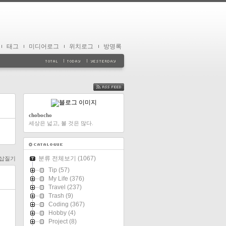
태그
미디어로그
위치로그
방명록
FEED
chobocho
세상은 넓고, 볼 것은 많다.
분류 전체보기
(1067)
rl 삽질기
Tip
(57)
My Life
(376)
Travel
(237)
Trash
(9)
Coding
(367)
Hobby
(4)
Project
(8)