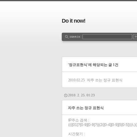
Do it now!
'정규표현식'에 해당되는 글 1건
2010.02.25
자주 쓰는 정규 표현식
2010. 2. 25. 01:23
자주 쓰는 정규 표현식
IP주소 검색 :
((([01]?[0-9][0-9]?)|(2([0-4][0-9]|5[0-5])))\.)
시간찾기 :