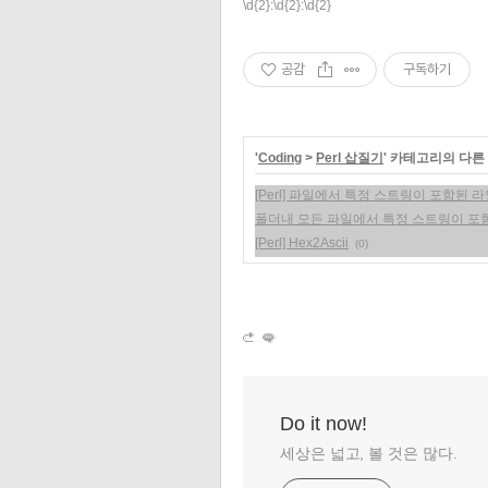
\d{2}:\d{2}:\d{2}
공감
구독하기
'
Coding
>
Perl 삽질기
' 카테고리의 다른
[Perl] 파일에서 특정 스트링이 포함된
폴더내 모든 파일에서 특정 스트링이 포
[Perl] Hex2Ascii
(0)
Do it now!
세상은 넓고, 볼 것은 많다.