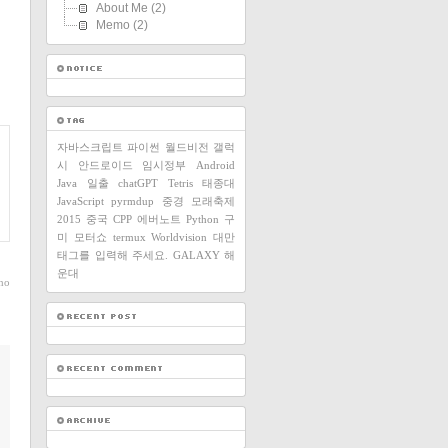
About Me
(2)
Memo
(2)
자바스크립트
파이썬
월드비전
갤럭
시
안드로이드
임시정부
Android
Java
일출
chatGPT
Tetris
태종대
JavaScript
pyrmdup
중경
모래축제
2015
중국
CPP
에버노트
Python
구
미
모터쇼
termux
Worldvision
대만
태그를 입력해 주세요.
GALAXY
해
운대
ho