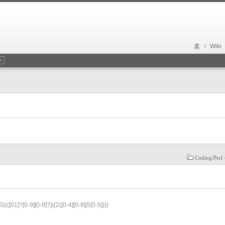
홈
Wiki
Coding/Pe
{3}(([01]?[0-9][0-9]?)|(2([0-4][0-9]|5[0-5])))